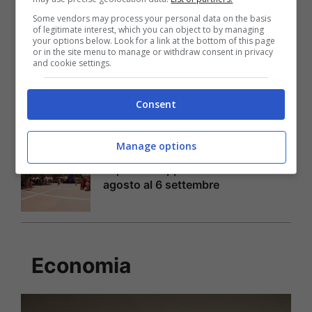
appuntamento 4 ottobre al Parco
Some vendors may process your personal data on the basis
Porporati
of legitimate interest, which you can object to by managing
your options below. Look for a link at the bottom of this page
or in the site menu to manage or withdraw consent in privacy
and cookie settings.
Venaria Reale, Venaria Viva Estate:
conclusione il 2 agosto
Consent
Manage options
Carmagnola, Fiera Nazionale del
Peperone: appuntamento dal 28
agosto al 6 settembre
Economia