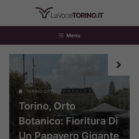
Vai
al
contenuto
Menu
TORINO CITTÀ
Torino, Orto
Botanico: Fioritura Di
Un Papavero Gigante