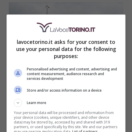
lavocetorino.it asks for your consent to
use your personal data for the following
purposes:
Personalised advertising and content, advertising and
content measurement, audience research and
services development
Venaria Reale: chiusura della Pro
Store and/or access information on a device
Loco Altessano per ferie
Learn more
Your personal data will be processed and information from
your device (cookies, unique identifiers, and other device
data) may be stored by, accessed by and shared with 319
partners, or used specifically by this site. We and our partners
Grugliasco, GRU RUN 2026:
may use precise geolocation data.
List of partners.