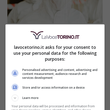
Covid, cosa accade? (LaVoceTorino.it)
Un paziente in più in terapia intensiva, il
lavocetorino.it asks for your consent to
totale arriva a 62, mentre c’è un nuovo
use your personal data for the following
purposes:
boom di ricoveri in altri reparti, +154
(totale a 1037).
Le persone in isolamento
Personalised advertising and content, advertising and
content measurement, audience research and
domiciliare sono 10.783; i guariti di oggi
services development
63, con 786 pazienti “in via di guarigione”
Store and/or access information on a device
Learn more
Categorie
Attualità
Your personal data will be processed and information from