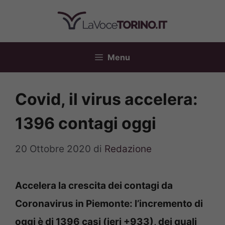
Vai
al
contenuto
Menu
Covid, il virus accelera:
1396 contagi oggi
20 Ottobre 2020
di
Redazione
Accelera la crescita dei contagi da
Coronavirus in Piemonte: l’incremento di
oggi è di 1396 casi (ieri +933), dei quali