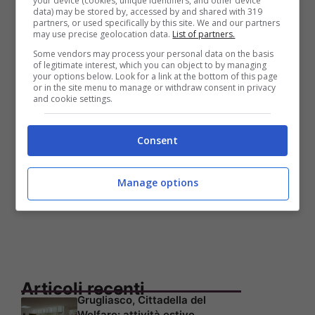
your device (cookies, unique identifiers, and other device
Terra Madre, Torino apre con cene in
data) may be stored by, accessed by and shared with 319
partners, or used specifically by this site. We and our partners
musica e degustazioni
may use precise geolocation data.
List of partners.
Some vendors may process your personal data on the basis
Covid: coprifuoco anche in Piemonte
of legitimate interest, which you can object to by managing
your options below. Look for a link at the bottom of this page
or in the site menu to manage or withdraw consent in privacy
and cookie settings.
Consent
Manage options
Articoli recenti
Grugliasco, Cittadella del
Welfare: attività estive