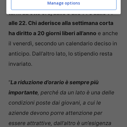
sindacati spiegano che
si lavora su due
Manage options
turni da otto ore, dalle 6 alle 14 e dalle 14
alle 22. Chi aderisce alla settimana corta
ha diritto a 20 giorni liberi all’anno
e anche
il venerdì, secondo un calendario deciso in
anticipo. Dall’altro lato, lo stipendio resta
invariato.
“
La riduzione d’orario è sempre più
importante
, perché da un lato è una delle
condizioni poste dai giovani, a cui le
aziende devono porre attenzione per
essere attrattive, dall’altro è un’e­sigenza