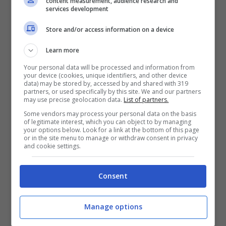
content measurement, audience research and
eliminata, sostituita con altre
services development
caratteristiche
. Il trono over ed il trono
Store and/or access information on a device
classico, insomma, potrebbero essere, per
Learn more
questa nuova formula, fusi in un unico
Your personal data will be processed and information from
trono, con giovani e meno giovani a
your device (cookies, unique identifiers, and other device
data) may be stored by, accessed by and shared with 319
partners, or used specifically by this site. We and our partners
contenderlo. Quello che, però, manda i
fan
may use precise geolocation data.
List of partners.
in delirio
è l’attesa
per l’annuncio dei due
Some vendors may process your personal data on the basis
of legitimate interest, which you can object to by managing
ex concorrenti del Grande Fratello
.
your options below. Look for a link at the bottom of this page
or in the site menu to manage or withdraw consent in privacy
and cookie settings.
Consent
Manage options