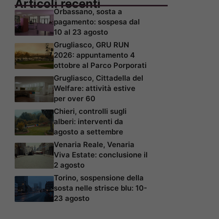
Articoli recenti
Orbassano, sosta a
pagamento: sospesa dal
10 al 23 agosto
Grugliasco, GRU RUN
2026: appuntamento 4
ottobre al Parco Porporati
Grugliasco, Cittadella del
Welfare: attività estive
per over 60
Chieri, controlli sugli
alberi: interventi da
agosto a settembre
Venaria Reale, Venaria
Viva Estate: conclusione il
2 agosto
Torino, sospensione della
sosta nelle strisce blu: 10-
23 agosto