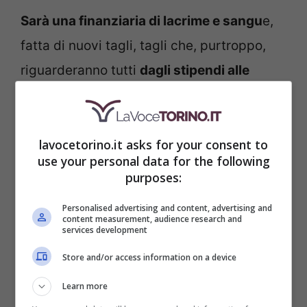
Sarà una finanziaria di lacrime e sangu
e,
fatta di nuovi tagli, tagli che, purtroppo,
riguarderanno tutti
dagli stipendi alle
pensioni
, colpiranno tutte le famiglie,
quelle stesse famiglie che nei proclami di
lavocetorino.it asks for your consent to
FdI dovrebbero essere tutelate e
use your personal data for the following
sostenute. In uno scenario del genere con
purposes:
la premier che accusa i primi colpi
, come
Personalised advertising and content, advertising and
se non bastasse,
arrivano le prime
content measurement, audience research and
services development
dimissioni
. Non si tratta di dimissioni
Store and/or access information on a device
qualsiasi, infatti, le prime teste a cadere,
Learn more
sono proprio quelle di Gioventù Nazionale,