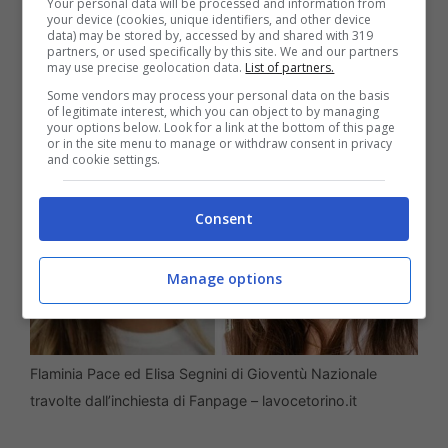
Your personal data will be processed and information from
i giovani di Fratelli d’Italia travolti da
your device (cookies, unique identifiers, and other device
data) may be stored by, accessed by and shared with 319
un’inchiesta di Fanpage
.
partners, or used specifically by this site. We and our partners
may use precise geolocation data.
List of partners.
Some vendors may process your personal data on the basis
of legitimate interest, which you can object to by managing
your options below. Look for a link at the bottom of this page
or in the site menu to manage or withdraw consent in privacy
and cookie settings.
Consent
Manage options
Flaminia Pace ed Elisa Segnini di Gioventù Nazionale
travolte dall’inchiesta di Fanpage – lavocetorino.it