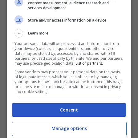
ovviamento quello pubblico. Una notizia
content measurement, audience research and
services development
non certo positiva per i cittadini,
Store and/or access information on a device
soprattutto, in virtù del fatto che tutto si
aggiorna automaticamente per l’inflazione,
Learn more
Your personal data will be processed and information from
tutti i prezzi si adeguono e salgono tranne
your device (cookies, unique identifiers, and other device
data) may be stored by, accessed by and shared with 319
che gil stipendi.
partners, or used specifically by this site. We and our partners
may use precise geolocation data.
List of partners.
Some vendors may process your personal data on the basis
of legitimate interest, which you can object to by managing
your options below. Look for a link at the bottom of this page
or in the site menu to manage or withdraw consent in privacy
and cookie settings.
Consent
Manage options