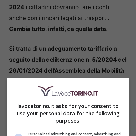
2024
i cittadini dovranno fare i conti
anche con i rincari legati ai trasporti.
Cambia tutto, infatti, da quella data
.
Si tratta di
un adeguamento tariffario a
seguito della deliberazione n. 5/20204 del
26/01/2024 dell’Assemblea della Mobilità
Piemontese
, ossia l’AMP. L’adeguamento,
però, non è altro che una normale
conseguenza dell’aggiornamento
lavocetorino.it asks for your consent to
use your personal data for the following
automatico all’inflazione delle tariffe
purposes:
previste per i trasporti a Torino,
Personalised advertising and content, advertising and