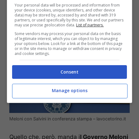
Your personal data will be processed and information from
rivedere il catasto per cui le tasse sulla
your device (cookies, unique identifiers, and other device
data) may be stored by, accessed by and shared with 319
casa verranno aumentate.
partners, or used specifically by this site. We and our partners
may use precise geolocation data.
List of partners.
Some vendors may process your personal data on the basis
of legitimate interest, which you can object to by managing
your options below. Look for a link at the bottom of this page
or in the site menu to manage or withdraw consent in privacy
and cookie settings.
Consent
Manage options
Meloni con Salvini in conferenza stampa – lavocetorino.it
Quello che, però, manda i
l Governo Meloni