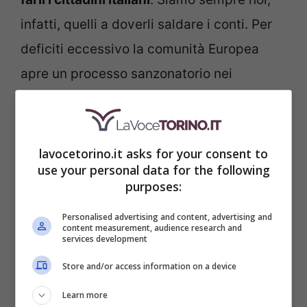
infatti, quelli a doverli saldare i conti. Per
deficiti eccessivo la comunità Europea
apre un processo sanzonatorio nei
confronti dell’Italia. Si tratta di dover
rientrare nel debito con passi chiari e
concordati
. Tradotto in parole povere
lavocetorino.it asks for your consent to
use your personal data for the following
significa che, già dalla prossima manovra
purposes:
finanziaria, bisognerà trovare
20 miliardi di
Personalised advertising and content, advertising and
euro
. Ci saranno tagli sul sociale e, come
content measurement, audience research and
services development
riportato in un altro articolo, ne
Store and/or access information on a device
risentiranno stipendi e pensioni. Il Governo
potrebbe anche decidere, come sembra, di
Learn more