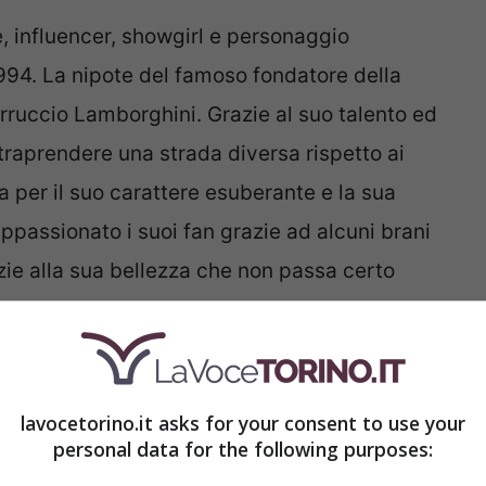
, influencer, showgirl e personaggio
1994. La nipote del famoso fondatore della
rruccio Lamborghini. Grazie al suo talento ed
ntraprendere una strada diversa rispetto ai
 per il suo carattere esuberante e la sua
ppassionato i suoi fan grazie ad alcuni brani
azie alla sua bellezza che non passa certo
ega come perdere 7 chili in
lavocetorino.it asks for your consent to use your
personal data for the following purposes: