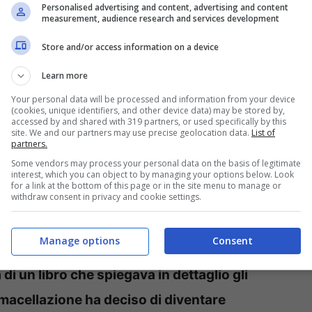
po, di certo non trascurato o bisognoso di
Personalised advertising and content, advertising and content
measurement, audience research and services development
la donna ha perso 7 chili.
Elettra
Store and/or access information on a device
an mostrandosi dopo la dieta e dopo i sette
Learn more
nte, non solo la sua bellezza ed il suo corpo
Your personal data will be processed and information from your device
 di perdere così tanto peso in così poco
(cookies, unique identifiers, and other device data) may be stored by,
accessed by and shared with 319 partners, or used specifically by this
site. We and our partners may use precise geolocation data.
List of
partners.
Some vendors may process your personal data on the basis of legitimate
menti oltre che i complimenti ed in molti
interest, which you can object to by managing your options below. Look
for a link at the bottom of this page or in the site menu to manage or
withdraw consent in privacy and cookie settings.
 successo
, come perdere chili in così poco
accontentare i suoi follower spiegando le
Manage options
Consent
mentare seguito per perdere peso.
L’artista,
 di un libro che spiegava in dettaglio gli
la macellazione ha deciso di diventare