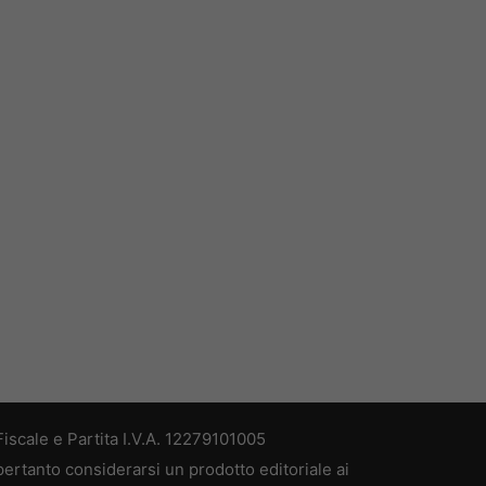
iscale e Partita I.V.A. 12279101005
pertanto considerarsi un prodotto editoriale ai