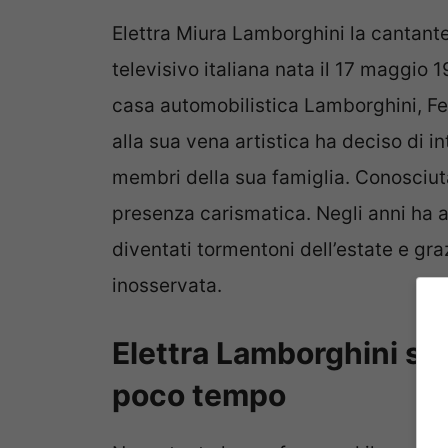
Elettra Miura Lamborghini la cantante
televisivo italiana nata il 17 maggio 
casa automobilistica Lamborghini, Fe
alla sua vena artistica ha deciso di i
membri della sua famiglia. Conosciuta
presenza carismatica. Negli anni ha a
diventati tormentoni dell’estate e gr
inosservata.
Elettra Lamborghini spi
poco tempo