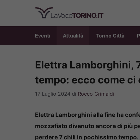
Vai
al
contenuto
Eventi
Attualità
Torino Città
P
Elettra Lamborghini, 
tempo: ecco come ci è
17 Luglio 2024
di
Rocco Grimaldi
Elettra Lamborghini alla fine ha confe
mozzafiato divenuto ancora di più per
perdere 7 chili in pochissimo tempo. 