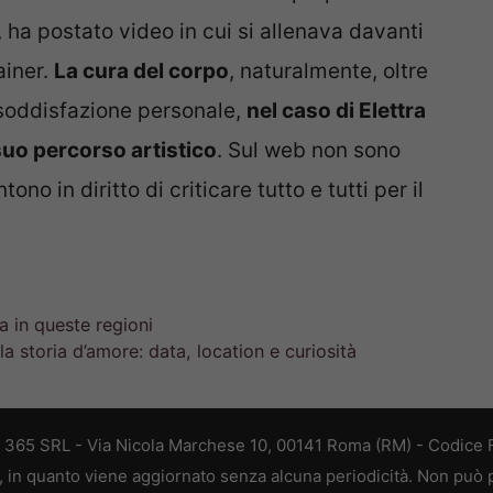
, ha postato video in cui si allenava davanti
ainer.
La cura del corpo
, naturalmente, oltre
 soddisfazione personale,
nel caso di Elettra
suo percorso artistico
. Sul web non sono
no in diritto di criticare tutto e tutti per il
a in queste regioni
a storia d’amore: data, location e curiosità
B 365 SRL - Via Nicola Marchese 10, 00141 Roma (RM) - Codice F
a, in quanto viene aggiornato senza alcuna periodicità. Non può 