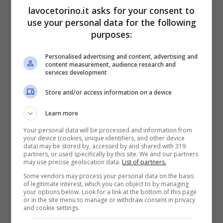
lavocetorino.it asks for your consent to
use your personal data for the following
purposes:
Personalised advertising and content, advertising and
content measurement, audience research and
services development
Store and/or access information on a device
Le piogge in arrivo anche
Learn more
sull’Appennino
Your personal data will be processed and information from
your device (cookies, unique identifiers, and other device
L’aria più fresca sarà presente lungo l’arco
data) may be stored by, accessed by and shared with 319
partners, or used specifically by this site. We and our partners
may use precise geolocation data.
List of partners.
alpino portando così l’abbassamento delle
Some vendors may process your personal data on the basis
temperature almeno in quelle zone. Il
of legitimate interest, which you can object to by managing
your options below. Look for a link at the bottom of this page
tempo per la giornata di
sabato 20 luglio
or in the site menu to manage or withdraw consent in privacy
and cookie settings.
vedrà proprio la nuvolosità aumentare