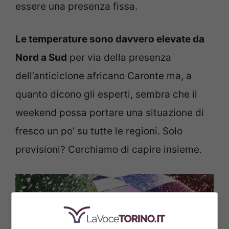
essere una presenza fissa.
Le temperature sono davvero elevate da
Nord a Sud
per via della presenza
dell’anticiclone africano Caronte ma, a
quanto dicono gli esperti, sembra che il
weekend possa portare una situazione di
fresco un po’ su tutte le regioni. Solo
previsioni? Cerchiamo di capire insieme.