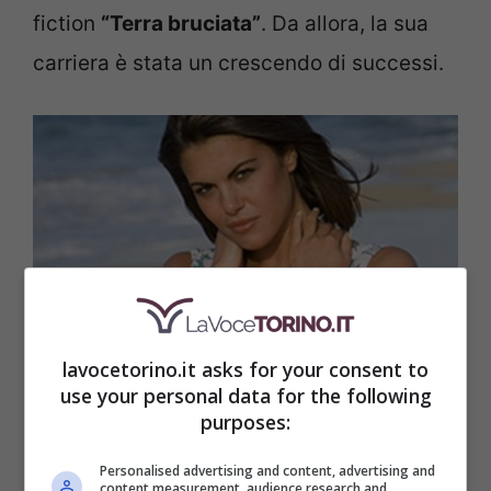
fiction
“Terra bruciata”
. Da allora, la sua
carriera è stata un crescendo di successi.
lavocetorino.it asks for your consent to
use your personal data for the following
purposes:
Bianca Guaccero – lavocetorino.it
Personalised advertising and content, advertising and
Tra i ruoli che l’hanno resa celebre, si
content measurement, audience research and