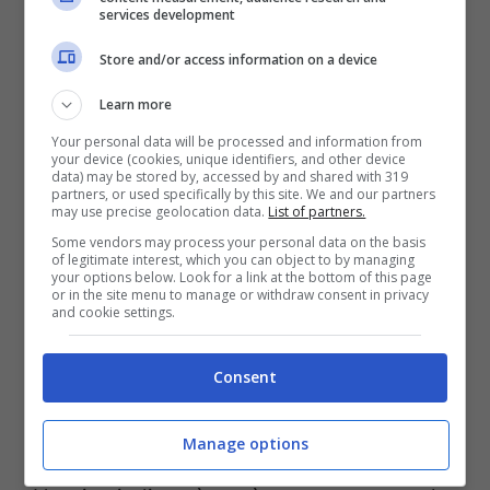
services development
ricordano
le sue interpretazioni in fiction
Store and/or access information on a device
di grande successo come “Capri”
, dove
Learn more
interpretava Carolina Scapece, e “Il bene e
Your personal data will be processed and information from
il male”. Bianca ha anche avuto modo di
your device (cookies, unique identifiers, and other device
data) may be stored by, accessed by and shared with 319
lavorare con registi di prestigio nel
partners, or used specifically by this site. We and our partners
may use precise geolocation data.
List of partners.
panorama cinematografico italiano, come
Some vendors may process your personal data on the basis
of legitimate interest, which you can object to by managing
Ferzan Özpetek nel film “Magnifica
your options below. Look for a link at the bottom of this page
or in the site menu to manage or withdraw consent in privacy
presenza”
. La donna, insomma, ha saputo
and cookie settings.
coniugare professionalità e simpatia,
Consent
conquistando il pubblico con la sua
naturalezza e il suo sorriso contagioso.
Manage options