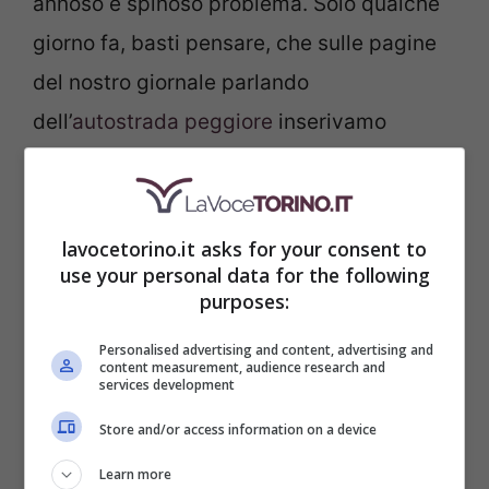
annoso e spinoso problema. Solo qualche
giorno fa, basti pensare, che sulle pagine
del nostro giornale parlando
dell’
autostrada peggiore
inserivamo
proprio la tratta che da Torino porta in
Liguria
. Lo Russo guarda al futuro e pensa
in grande, dicevamo, infatti, nella sua
lavocetorino.it asks for your consent to
use your personal data for the following
proposta si parla di tempi maturi e da
purposes:
accelerare per giungere a nuove e
Personalised advertising and content, advertising and
funzionali infrastrutture.
content measurement, audience research and
services development
Store and/or access information on a device
Learn more