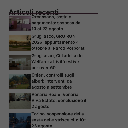
Articoli recenti
Orbassano, sosta a
pagamento: sospesa dal
10 al 23 agosto
Grugliasco, GRU RUN
2026: appuntamento 4
ottobre al Parco Porporati
Grugliasco, Cittadella del
Welfare: attività estive
per over 60
Chieri, controlli sugli
alberi: interventi da
agosto a settembre
Venaria Reale, Venaria
Viva Estate: conclusione il
2 agosto
Torino, sospensione della
sosta nelle strisce blu: 10-
23 agosto