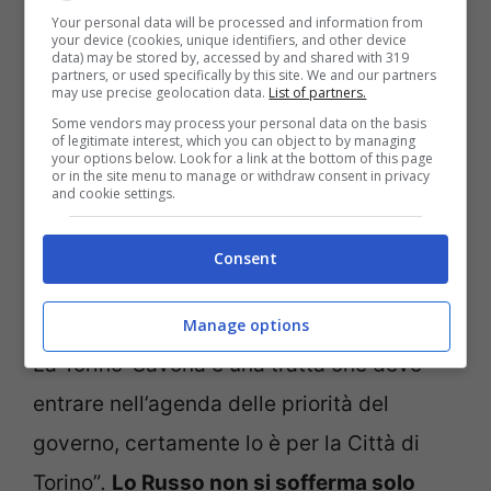
Your personal data will be processed and information from
your device (cookies, unique identifiers, and other device
data) may be stored by, accessed by and shared with 319
partners, or used specifically by this site. We and our partners
may use precise geolocation data.
List of partners.
Some vendors may process your personal data on the basis
of legitimate interest, which you can object to by managing
your options below. Look for a link at the bottom of this page
or in the site menu to manage or withdraw consent in privacy
and cookie settings.
“Credo siano
giunti i tempi per iniziare a
Consent
parlare di nuove infrastrutture di
trasporto ferroviario veloce con la Liguria
.
Manage options
La Torino-Savona è una tratta che deve
entrare nell’agenda delle priorità del
governo, certamente lo è per la Città di
Torino”
.
Lo Russo non si sofferma solo