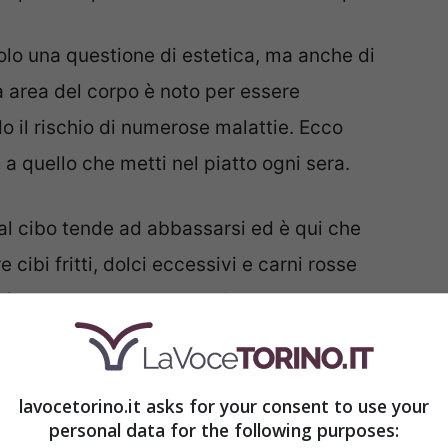
olo una questione di estetica, ma anche di
a area del corpo è noto per essere
il rischio di numerose malattie. Ecco
a quello che metti nel piatto ogni sera.
 al cibo tende ad abbassarsi ed è qui che
cibi fritti, dolci eccessivi e carni rosse
 sforzo per superare l’ambita prova costume.
l’apporto calorico ma possono anche
 zucchero nel sangue, portando a significativi
lavocetorino.it asks for your consent to use your
personal data for the following purposes: