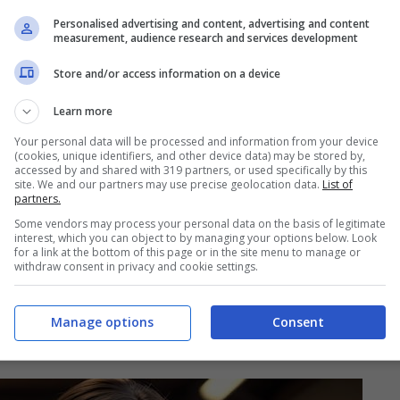
nca
, come pollo o tacchino, ed il
pesce
, noti
Personalised advertising and content, advertising and content
measurement, audience research and services development
alti livelli di proteine, sono scelte non solo
Store and/or access information on a device
 alimenti infatti non solo ti sazieranno ma ti
Learn more
ssa muscolare magra mentre perdi peso. E
Your personal data will be processed and information from your device
oliva – un grasso salutare che, se usato con
(cookies, unique identifiers, and other device data) may be stored by,
accessed by and shared with 319 partners, or used specifically by this
pesantire.
site. We and our partners may use precise geolocation data.
List of
partners.
Some vendors may process your personal data on the basis of legitimate
interest, which you can object to by managing your options below. Look
ci e lattuga, infine, sono altre compagne
for a link at the bottom of this page or in the site menu to manage or
withdraw consent in privacy and cookie settings.
il grasso addominale. Ricche di fibre e povere
stino in movimento e a ridurre la fame,
Manage options
Consent
li poco salutari.