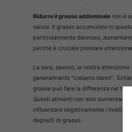
Ridurre il grasso addominale
non è s
salute. Il grasso accumulato in quest
particolarmente dannoso, aumentando 
perché è cruciale prestare attenzione 
La sera, spesso, la nostra attenzione
generalmente “creiamo danni”. Evitare 
grasse può fare la differenza nel tuo
Questi alimenti non solo aumentano 
influenzare negativamente i livelli di
depositi di grasso.