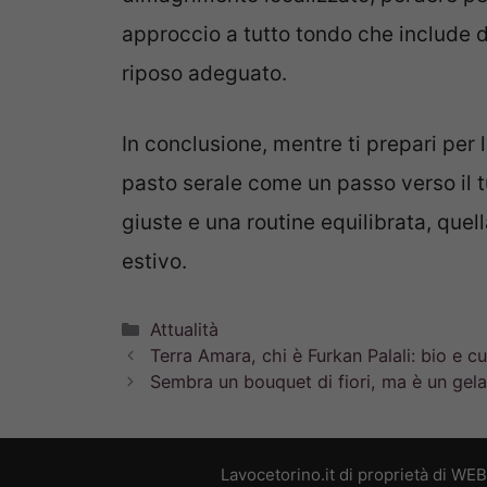
approccio a tutto tondo che include d
riposo adeguato.
In conclusione, mentre ti prepari per
pasto serale come un passo verso il tu
giuste e una routine equilibrata, quel
estivo.
Categorie
Attualità
Terra Amara, chi è Furkan Palali: bio e cu
Sembra un bouquet di fiori, ma è un gelat
Lavocetorino.it di proprietà di WE