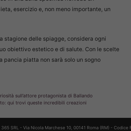
ieta, esercizio e, non meno importante, un
 la stagione delle spiagge, considera ogni
o obiettivo estetico e di salute. Con le scelte
la pancia piatta non sarà solo un sogno
riosità sull’attore protagonista di Ballando
o: qui trovi queste incredibili creazioni
B 365 SRL - Via Nicola Marchese 10, 00141 Roma (RM) - Codice F