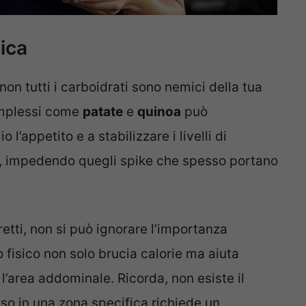
sica
non tutti i carboidrati sono nemici della tua
omplessi come
patate
e
quinoa
può
 l’appetito e a stabilizzare i livelli di
e, impedendo quegli spike che spesso portano
retti, non si può ignorare l’importanza
io fisico non solo brucia calorie ma aiuta
l’area addominale. Ricorda, non esiste il
so in una zona specifica richiede un