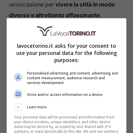
un’occasione per
vivere la città in modo
diverso e altrettanto affascinante
.
Le piscine
sono, senza ombra di dubbio,
uno dei luoghi ideali e più ricercati
. Aperte
lavocetorino.it asks for your consent to
use your personal data for the following
praticamente sempre queste sono le
purposes:
piscine che possono allitare le nostre
Personalised advertising and content, advertising and
giornate torinesi. La
Piscina Colletta
content measurement, audience research and
services development
s
ituata vicino al centro, questa piscina
Store and/or access information on a device
all’aperto è perfetta per chi cerca una
Learn more
pausa veloce dalla calura. Offre ampie
Your personal data will be processed and information from
zone per il relax e spazi ombreggiati, ideali
your device (cookies, unique identifiers, and other device
data) may be stored by, accessed by and shared with 319
per trascorrere una giornata in famiglia.
partners, or used specifically by this site. We and our partners