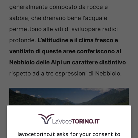
generalmente composto da rocce e
sabbia, che drenano bene l’acqua e
permettono alle viti di sviluppare radici
profonde.
L’altitudine e il clima fresco e
ventilato di queste aree conferiscono al
Nebbiolo delle Alpi un carattere distintivo
rispetto ad altre espressioni di Nebbiolo.
lavocetorino.it asks for your consent to