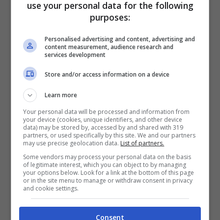
use your personal data for the following
purposes:
Personalised advertising and content, advertising and
content measurement, audience research and
services development
I vini valtellinesi si distinguono per il loro
Store and/or access information on a device
corpo elegante e la loro mineralità unica
,
Learn more
influenzata dal terreno montuoso. La
Your personal data will be processed and information from
your device (cookies, unique identifiers, and other device
vendemmia manuale dei grappoli
data) may be stored by, accessed by and shared with 319
partners, or used specifically by this site. We and our partners
consente di selezionare solo i migliori
may use precise geolocation data.
List of partners.
frutti. Inoltre, la pratica della
Some vendors may process your personal data on the basis
of legitimate interest, which you can object to by managing
your options below. Look for a link at the bottom of this page
fermentazione in legno conferisce ai vini
or in the site menu to manage or withdraw consent in privacy
and cookie settings.
una complessità aromatica particolare.
Questa attenzione ai dettagli rende i vini
Consent