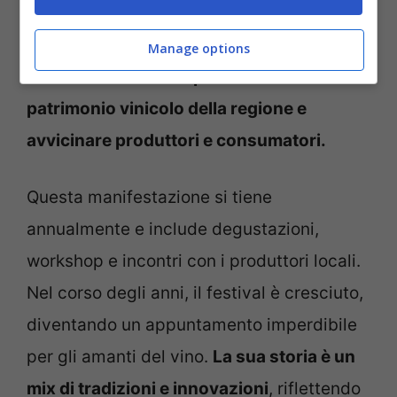
della Valtellina particolarmente apprezzati
dai sommelier e dagli esperti.
Il Valtellina
Manage options
Wine Festival è nato per valorizzare il
patrimonio vinicolo della regione e
avvicinare produttori e consumatori.
Questa manifestazione si tiene
annualmente e include degustazioni,
workshop e incontri con i produttori locali.
Nel corso degli anni, il festival è cresciuto,
diventando un appuntamento imperdibile
per gli amanti del vino.
La sua storia è un
mix di tradizioni e innovazioni
, riflettendo