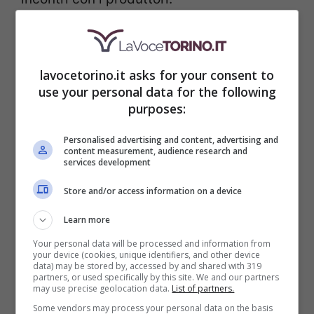
lavocetorino.it asks for your consent to
use your personal data for the following
purposes:
Personalised advertising and content, advertising and
content measurement, audience research and
services development
Store and/or access information on a device
Learn more
Sono organizzati, inoltre, workshop per
Your personal data will be processed and information from
your device (cookies, unique identifiers, and other device
data) may be stored by, accessed by and shared with 319
approfondire la conoscenza della birra e
partners, or used specifically by this site. We and our partners
may use precise geolocation data.
List of partners.
tanto altro.
Queste manifestazioni offrono
Some vendors may process your personal data on the basis