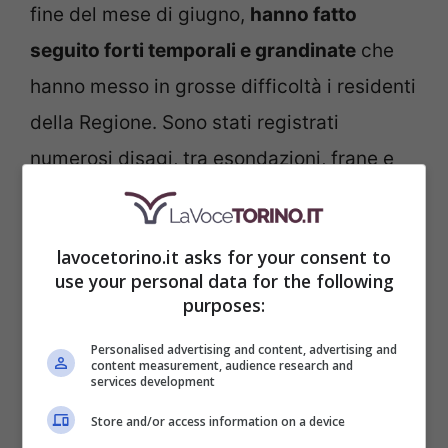
fine del mese di giugno,
hanno fatto
seguito forti temporali e grandinate
che
hanno messo in grosse difficoltà i residenti
della Regione. Sono stati registrati
numerosi disagi, tra esondazioni, frane e
strade allagate, con residenti e turisti
fortunatamente salvati dai vigili del fuoco
lavocetorino.it asks for your consent to
e numerosi cittadini che hanno riportato
use your personal data for the following
danni alle loro proprietà, comprese le auto.
purposes:
Personalised advertising and content, advertising and
content measurement, audience research and
services development
Store and/or access information on a device