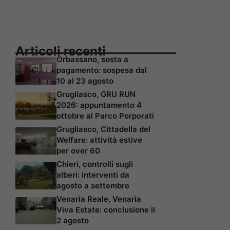
Articoli recenti
Orbassano, sosta a
pagamento: sospesa dal
10 al 23 agosto
Grugliasco, GRU RUN
2026: appuntamento 4
ottobre al Parco Porporati
Grugliasco, Cittadella del
Welfare: attività estive
per over 60
Chieri, controlli sugli
alberi: interventi da
agosto a settembre
Venaria Reale, Venaria
Viva Estate: conclusione il
2 agosto