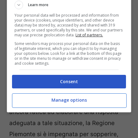
Learn more
Your personal data will be processed and information from
your device (cookies, unique identifiers, and other device
data) may be stored by, accessed by and shared with 319
partners, or used specifically by this site. We and our partners
may use precise geolocation data.
List of partners.
Some vendors may process your personal data on the basis
of legitimate interest, which you can object to by managing
your options below. Look for a link at the bottom of this page
Eventi metereologici estremi come questo,
or in the site menu to manage or withdraw consent in privacy
and cookie settings.
nonostante il loro nome, si fanno sempre
più comuni per via dell’emergenza
Consent
climatica, portando a gravi rischi per la
Manage options
popolazione. Sebbene i Governi facciano
ancora fatica ad elaborare una risposta
adeguata a tale situazione, la Regione
Piemonte si è impegnata per sopperire,