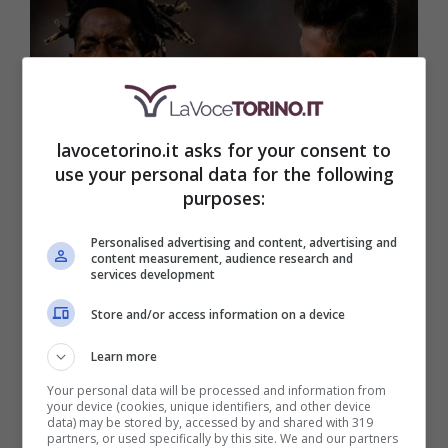
lavocetorino.it asks for your consent to
use your personal data for the following
Esultanza della Juve dopo un gol (LaVoceTorino.it)
purposes:
La partita
sarà diretta dall’arbitro Di Bello
Personalised advertising and content, advertising and
content measurement, audience research and
services development
e si prospetta come un
duello combattuto,
con l’Empoli che cercherà di sfruttare il
Store and/or access information on a device
fattore casalingo
per mettere in difficoltà i
Learn more
bianconeri. Per la Juventus, questa sarà
Your personal data will be processed and information from
your device (cookies, unique identifiers, and other device
un’occasione importante prima di tuffarsi
data) may be stored by, accessed by and shared with 319
partners, or used specifically by this site. We and our partners