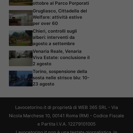
ottobre al Parco Porporati
Grugliasco, Cittadella del
Welfare: attività estive
per over 60
Chieri, controlli sugli
alberi: interventi da
agosto a settembre
Venaria Reale, Venaria
Viva Estate: conclusione il
2 agosto
Torino, sospensione della
sosta nelle strisce blu: 10-
23 agosto
Lavocetorino.it di proprietà di WEB 365 SRL - Via
Nicola Marchese 10, 00141 Roma (RM) - Codice Fiscale
e Partita I.V.A. 12279101005
Lavocetorino.it non è una testata giornalistica, in