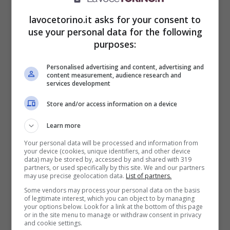
lavocetorino.it asks for your consent to
use your personal data for the following
Auto protagonista nell’incidente al Salone di Torino
purposes:
(LaVoceTorino.it)
Personalised advertising and content, advertising and
content measurement, audience research and
Quando l’auto è sbandata, Triffiletti si
services development
trovava 100 metri indietro ad Asia che era
Store and/or access information on a device
proprio dietro le transenne: la vettura ha
Learn more
travolto la ragazza e le persone a lei
Your personal data will be processed and information from
vicino, tra cui due bambini. Asia è caduta a
your device (cookies, unique identifiers, and other device
data) may be stored by, accessed by and shared with 319
partners, or used specifically by this site. We and our partners
terra, ferendosi una
gamba
, che potrebbe
may use precise geolocation data.
List of partners.
essere rotta. Il papà attende nuovi
Some vendors may process your personal data on the basis
of legitimate interest, which you can object to by managing
aggiornamenti sullo stato di salute della
your options below. Look for a link at the bottom of this page
or in the site menu to manage or withdraw consent in privacy
and cookie settings.
figlia di 23 anni,
ricoverata all’Ospedale