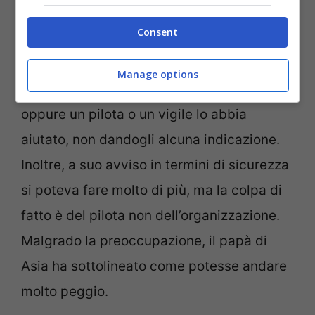
Maurizian.
Consent
Triffiletti si è detto
molto arrabbiato
per il
Manage options
fatto che nessuno dell’organizzazione,
oppure un pilota o un vigile lo abbia
aiutato, non dandogli alcuna indicazione.
Inoltre, a suo avviso in termini di sicurezza
si poteva fare molto di più, ma la colpa di
fatto è del pilota non dell’organizzazione.
Malgrado la preoccupazione, il papà di
Asia ha sottolineato come potesse andare
molto peggio.