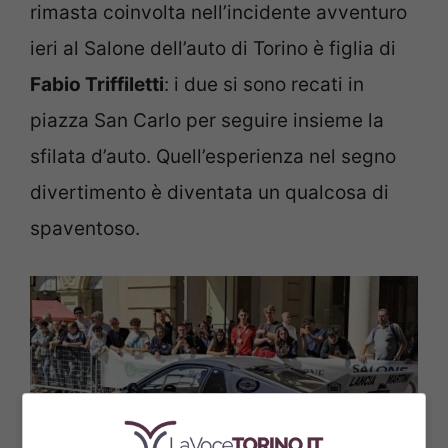
rimasta coinvolta nell’incidente avventuro
ieri al Salone dell’auto di Torino è figlia di
Fabio Triffiletti
: i due si sono recati in
piazza San Carlo per seguire insieme la
sfilata d’auto. Quell’esperienza nel segno
divertimento è diventata un qualcosa di
spaventoso.