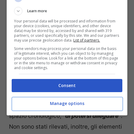
Learn more
Your personal data will be processed and information from
your device (cookies, unique identifiers, and other device
data) may be stored by, accessed by and shared with 319
partners, or used specifically by this site. We and our partners
may use precise geolocation data.
List of partners.
Assoluzione dalle accuse di violenza: le motivazioni che
Some vendors may process your personal data on the basis
of legitimate interest, which you can object to by managing
hanno scagionato l’ex sindacalista (Lavocetorino.it)
your options below. Look for a link at the bottom of this page
or in the site menu to manage or withdraw consent in privacy
and cookie settings.
Tali atteggiamenti (definiti come
“
toccamenti repentini
“) sarebbero durati
Consent
per 20 o 30 secondi
e, di conseguenza, la
Manage options
donna avrebbe avuto il tempo, in questo
spazio cronologico,
“di potersi dileguare”
.
Non sono stati rilevati, inoltre, gli elementi