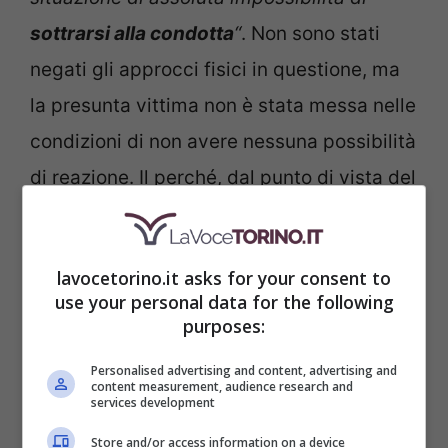
sottrarsi alla condotta
“
. Non sono stati
negati gli approcci fisici in questione, ma
la presunta vittima non è stata messa nelle
condizioni di non avere nessuna possibilità
di reazione. Il perché, dal punto di vista del
giudice
, è presto spiegato. Ed è proprio qui
che nascono tutte le polemiche che hanno
lavocetorino.it asks for your consent to
affollato le bacheche dei vari social
use your personal data for the following
network.
purposes:
Personalised advertising and content, advertising and
content measurement, audience research and
services development
Store and/or access information on a device