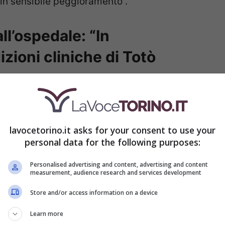
 in sensibile peggioramento”.
all’ospedale: “In
zioni cliniche di Totò
a
stazionarietà dei parametri vitali
, grazie al
ecchiature che consentono di mantenere
lavocetorino.it asks for your consent to use your
personal data for the following purposes:
Inoltre, per combattere il dolore provocato
mministrando terapie antidolorifiche e
Personalised advertising and content, advertising and content
measurement, audience research and services development
tino medico che informa sulle condizioni di
Store and/or access information on a device
Learn more