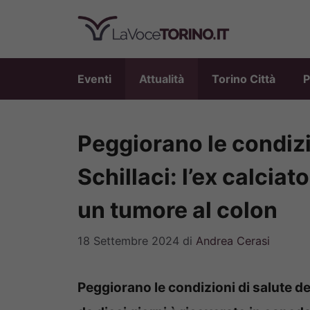
Vai
al
contenuto
Eventi
Attualità
Torino Città
P
Peggiorano le condizio
Schillaci: l’ex calciat
un tumore al colon
18 Settembre 2024
di
Andrea Cerasi
Peggiorano le condizioni di salute del