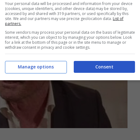
Your personal data will be processed and information from your device
(cookies, unique identifiers, and other device data) may be stored by,
accessed by and shared with 319 partners, or used specifically by this
site. We and our partners may use precise geolocation data.
List of
partners.
Some vendors may process your personal data on the basis of legitimate
interest, which you can object to by managing your options below. Look
for a link at the bottom of this page or in the site menu to manage or
withdraw consent in privacy and cookie settings.
Manage options
Consent