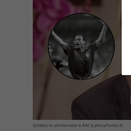
Schillaci in un’intervista in RAI (LaVoceTorino.it)