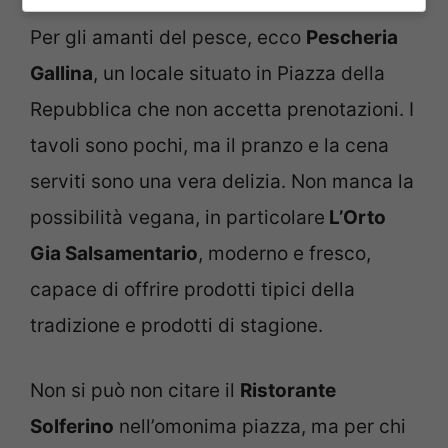
Per gli amanti del pesce, ecco
Pescheria
Gallina
, un locale situato in Piazza della
Repubblica che non accetta prenotazioni. I
tavoli sono pochi, ma il pranzo e la cena
serviti sono una vera delizia. Non manca la
possibilità vegana, in particolare
L’Orto
Gia Salsamentario
, moderno e fresco,
capace di offrire prodotti tipici della
tradizione e prodotti di stagione.
Non si può non citare il
Ristorante
Solferino
nell’omonima piazza, ma per chi