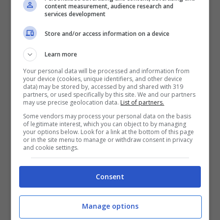
content measurement, audience research and
services development
Store and/or access information on a device
Gustare un drink al bar (lavocetorino.it)
Learn more
Your personal data will be processed and information from
your device (cookies, unique identifiers, and other device
Storico e amatissimo le
Tre Galline
, uno
data) may be stored by, accessed by and shared with 319
partners, or used specifically by this site. We and our partners
dei primi ristoranti sorti in città. 500 anni
may use precise geolocation data.
List of partners.
Some vendors may process your personal data on the basis
di storia e delizie tradizionali che non
of legitimate interest, which you can object to by managing
your options below. Look for a link at the bottom of this page
possono sfuggire a chi si trova a Torino per
or in the site menu to manage or withdraw consent in privacy
and cookie settings.
affari o per piacere. Anche il
Porto di
Savona
è uno storico ristorante torinese in
Consent
Piazza Vittorio dove si può gustare la
cucina locale con pasta fatta in casa.
Manage options