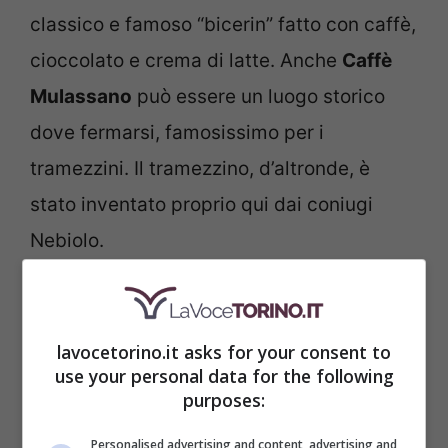
classico e famoso “bicerin” fatto con caffè,
cioccolato e crema di latte. Anche
Caffè
Mulassano
può essere un luogo storico
dove fermarsi, famosissimo per i
tramezzini. Il tramezzino, d’altronde, è
stato inventato proprio qui dai coniugi
Nebiolo.
lavocetorino.it asks for your consent to
use your personal data for the following
purposes:
Personalised advertising and content, advertising and