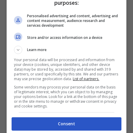
purposes:
Il Governatore, secondo quanto ricostruito,
Personalised advertising and content, advertising and
stava rientrando a casa dopo essere stato
content measurement, audience research and
services development
a lavoro presso la sua azienda agricola ad
Store and/or access information on a device
Alba. Durante il tragitto, Cirio viaggiava
Learn more
senza scorta sulla sua
vettura
, quando
Your personal data will be processed and information from
all’improvviso ha impattato contro un’altra
your device (cookies, unique identifiers, and other device
data) may be stored by, accessed by and shared with 319
auto
e una moto su cui si trovavano
due
partners, or used specifically by this site. We and our partners
may use precise geolocation data.
List of partners.
persone
. Dopo l’urto, la
moto
è finita
Some vendors may process your personal data on the basis
of legitimate interest, which you can object to by managing
sull’asfalto e immediatamente sono stati
your options below. Look for a link at the bottom of this page
or in the site menu to manage or withdraw consent in privacy
allertati i soccorsi, che si sono precipitati
and cookie settings.
sul luogo del sinistro e hanno trasportato i
Consent
due centauri
all’ospedale di Verduno
.