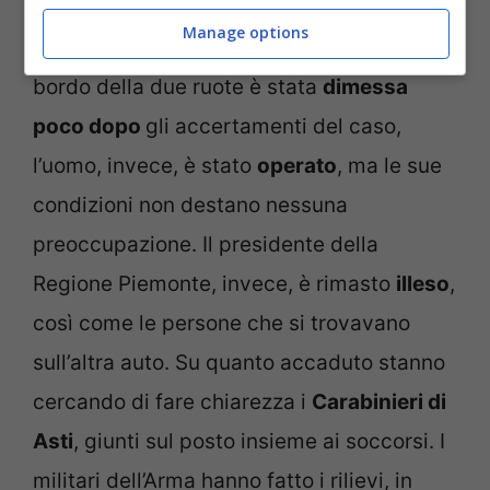
Manage options
Per fortuna, nulla di grave. La donna a
bordo della due ruote è stata
dimessa
poco dopo
gli accertamenti del caso,
l’uomo, invece, è stato
operato
, ma le sue
condizioni non destano nessuna
preoccupazione. Il presidente della
Regione Piemonte, invece, è rimasto
illeso
,
così come le persone che si trovavano
sull’altra auto. Su quanto accaduto stanno
cercando di fare chiarezza i
Carabinieri di
Asti
, giunti sul posto insieme ai soccorsi. I
militari dell’Arma hanno fatto i rilievi, in