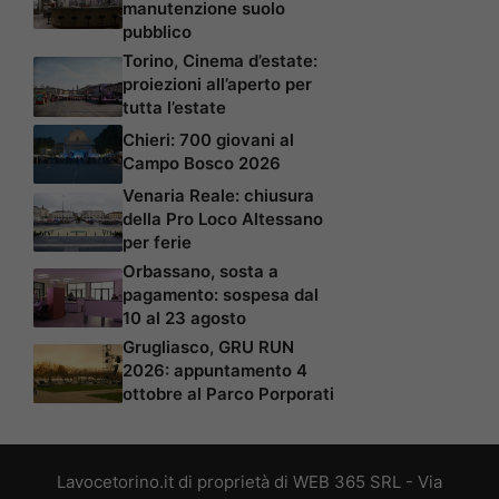
manutenzione suolo
pubblico
Torino, Cinema d’estate:
proiezioni all’aperto per
tutta l’estate
Chieri: 700 giovani al
Campo Bosco 2026
Venaria Reale: chiusura
della Pro Loco Altessano
per ferie
Orbassano, sosta a
pagamento: sospesa dal
10 al 23 agosto
Grugliasco, GRU RUN
2026: appuntamento 4
ottobre al Parco Porporati
Lavocetorino.it di proprietà di WEB 365 SRL - Via