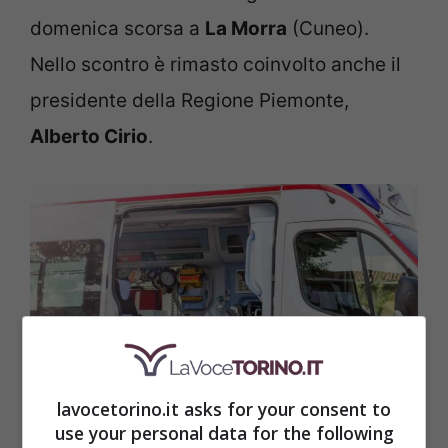
domenica scorsa a
La Morra
(Cuneo).
Nello scontro è rimasto coinvolto anche il
presidente della Regione Piemonte,
Alberto Cirio
.
lavocetorino.it asks for your consent to
Ambulanza (Lavocetorino.it)
use your personal data for the following