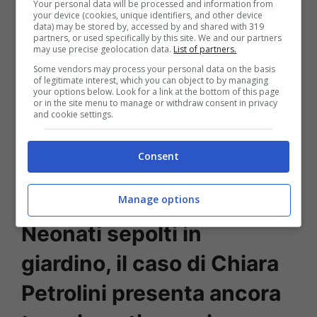
Your personal data will be processed and information from
partorire due volte in un anno e mezzo
your device (cookies, unique identifiers, and other device
data) may be stored by, accessed by and shared with 319
senza destare sospetti, per poi sotterrare i
partners, or used specifically by this site. We and our partners
may use precise geolocation data.
List of partners.
cadaveri dei bimbi in giardino, senza farsi
Some vendors may process your personal data on the basis
of legitimate interest, which you can object to by managing
vedere da nessuno? Come ammette
your options below. Look for a link at the bottom of this page
or in the site menu to manage or withdraw consent in privacy
l’avvocato
Monica Moschioni
, non si
and cookie settings.
hanno prove certe che Samuel sia il padre
Consent
dei due corpicini dissotterrati, e al
momento il suo assistito resta parte lesa.
Manage options
Neonati sepolti in
giardino, il caso di Chiara
Petrolini presenta ancora