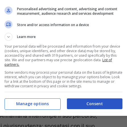
Personalised advertising and content, advertising and content
measurement, audience research and services development
Store and/or access information on a device
Learn more
Your personal data will be processed and information from your device
(cookies, unique identifiers, and other device data) may be stored by,
accessed by and shared with 319 partners, or used specifically by this
site. We and our partners may use precise geolocation data.
List of
partners.
Some vendors may process your personal data on the basis of legitimate
interest, which you can object to by managing your options below. Look
for a link at the bottom of this page or in the site menu to manage or
withdraw consent in privacy and cookie settings.
ocetorino.it)
Manage options
Consent
ni Annamaria interrompe il suo percorso,
i giurisprudenza: sposatasi con il suo