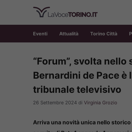
Vai
al
contenuto
Eventi
Attualità
Torino Città
P
“Forum”, svolta nello
Bernardini de Pace è 
tribunale televisivo
26 Settembre 2024
di
Virginia Grozio
Arriva una novità unica nello storic