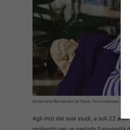
Annamaria Bernardini de Pace, l’avvocatessa – (Lav
Agli inizi dei suoi studi, a soli 22 an
mollando per un periodo l’università d