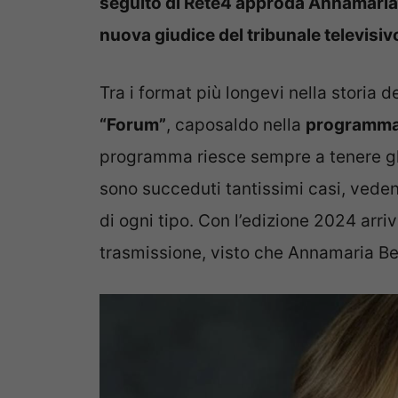
seguito di Rete4 approda Annamaria B
nuova giudice del tribunale televisiv
Tra i format più longevi nella storia 
“Forum”
, caposaldo nella
programmaz
programma riesce sempre a tenere gli s
sono succeduti tantissimi casi, veden
di ogni tipo. Con l’edizione 2024 arri
trasmissione, visto che Annamaria Ber