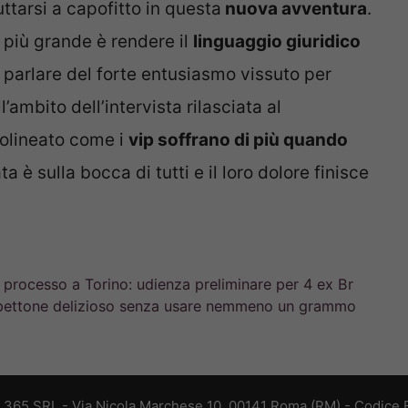
ttarsi a capofitto in questa
nuova avventura
.
 più grande è rendere il
linguaggio giuridico
a parlare del forte entusiasmo vissuto per
ambito dell’intervista rilasciata al
tolineato come i
vip soffrano di più quando
ta è sulla bocca di tutti e il loro dolore finisce
il processo a Torino: udienza preliminare per 4 ex Br
olpettone delizioso senza usare nemmeno un grammo
B 365 SRL - Via Nicola Marchese 10, 00141 Roma (RM) - Codice F