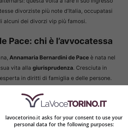
lternarsi: questa volta a fare il suo ingresso
tesse divorziste più note d’Italia, occupatasi
di alcuni dei divorzi vip più famosi.
e Pace: chi è l’avvocatessa
ana,
Annamaria Bernardini de Pace
è nata nel
sua vita alla
giurisprudenza
. Cresciuta in
sperta in diritti di famiglia e delle persone.
lavocetorino.it asks for your consent to use your
personal data for the following purposes: