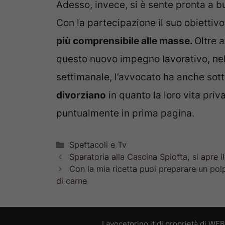
Adesso, invece, si è sente pronta a bu
Con la partecipazione il suo obiettivo
più comprensibile alle masse.
Oltre 
questo nuovo impegno lavorativo, nell’
settimanale, l’avvocato ha anche sot
divorziano
in quanto la loro vita priva
puntualmente in prima pagina.
Categorie
Spettacoli e Tv
Sparatoria alla Cascina Spiotta, si apre 
Con la mia ricetta puoi preparare un p
di carne
Lavocetorino.it di proprietà di WE