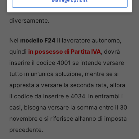
Manage options
lavoratore autonomo
le cose funzionano
diversamente.
Nel
modello F24
il lavoratore autonomo,
quindi
in possesso di Partita IVA
, dovrà
inserire il codice 4001 se intende versare
tutto in un’unica soluzione, mentre se si
appresta a versare la seconda rata, allora
il codice da inserire è 4034. In entrambi i
casi, bisogna versare la somma entro il 30
novembre e si riferisce all’anno di imposta
precedente.