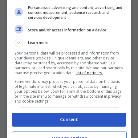
Personalised advertising and content, advertising and
content measurement, audience research and
services development
Store and/or access information on a device
Donna fa alcuni calcoli (lavocetorino.it)
Learn more
Your personal data will be processed and information from
Tutti devono pagare questa somma,
your device (cookies, unique identifiers, and other device
data) may be stored by, accessed by and shared with 319
partners, or used specifically by this site. We and our partners
almeno tutti quelli che dimostrano di
may use precise geolocation data.
List of partners.
produrre un reddito. Ci sono diverse
Some vendors may process your personal data on the basis
of legitimate interest, which you can object to by managing
modalità, però. Se si è
lavoratore
your options below. Look for a link at the bottom of this page
or in the site menu to manage or withdraw consent in privacy
and cookie settings.
dipendente
non bisogna preoccuparsi di
nulla. Sarà il datore di lavoro a versarlo e,
Consent
quindi, non bisogna inserire nulla nella
Dichiarazione dei redditi. Invece, per il