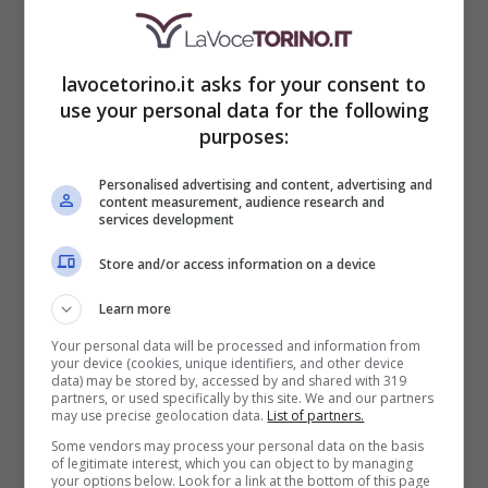
lavocetorino.it asks for your consent to
use your personal data for the following
purposes:
I protagonisti Claudio Amendola e Elena Sofia Ricci
(Lavocetorino.it)
Personalised advertising and content, advertising and
content measurement, audience research and
services development
Recentemente, lo stesso Amendola ha
Store and/or access information on a device
confermato
il via alla riprese il prossimo
Learn more
novembre
, eppure manca ancora la
Your personal data will be processed and information from
conferma di molti attori, specialmente di
your device (cookies, unique identifiers, and other device
data) may be stored by, accessed by and shared with 319
partners, or used specifically by this site. We and our partners
attori chiave. “I Cesaroni scivola in avanti
may use precise geolocation data.
List of partners.
per mille motivi, non aggiungo altro, cause
Some vendors may process your personal data on the basis
of legitimate interest, which you can object to by managing
di forza maggiore”, ha sentenziato poco
your options below. Look for a link at the bottom of this page