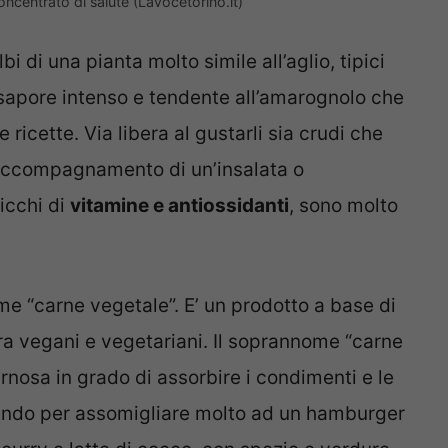
oncentrato di salute (Lavocetorino.it)
ulbi di una pianta molto simile all’aglio, tipici
l sapore intenso e tendente all’amarognolo che
ricette. Via libera al gustarli sia crudi che
 accompagnamento di un’insalata o
icchi di
vitamine e antiossidanti
, sono molto
e “carne vegetale”. E’ un prodotto a base di
ra vegani e vegetariani. Il soprannome “carne
rnosa in grado di assorbire i condimenti e le
inendo per assomigliare molto ad un hamburger