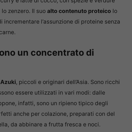
 curry e latte di cocco, con spezie e verdure
e lo zenzero. Il suo
alto contenuto proteico
lo
di incrementare l’assunzione di proteine senza
carne.
sono un concentrato di
i Azuki
, piccoli e originari dell’Asia. Sono ricchi
ssono essere utilizzati in vari modi: dalle
ppone, infatti, sono un ripieno tipico degli
rfetti anche per colazione, preparati con del
la, da abbinare a frutta fresca e noci.