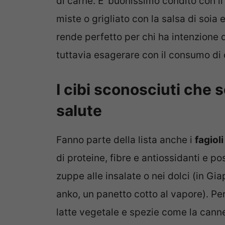
di carne. E’ buonissimo condito con il
miste o grigliato con la salsa di soia 
rende perfetto per chi ha intenzione 
tuttavia esagerare con il consumo di 
I cibi sconosciuti che 
salute
Fanno parte della lista anche i
fagiol
di proteine, fibre e antiossidanti e po
zuppe alle insalate o nei dolci (in Gia
anko, un panetto cotto al vapore). Pe
latte vegetale e spezie come la cannel