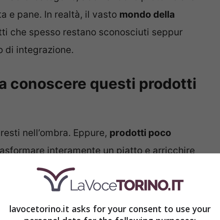
a e pane. In realtà, il vasto
mondo della
tti che spesso restano sconosciuti seppur
 di integrazione.
a conoscere questi prodotti
 resti nell’ombra. Eppure,
prodotti poco
asformare interamente un piatto e arricchire
e ad integrare tutto il necessario.
buonissimi e nutrienti, alla portata di
di cucina e ricette).
lavocetorino.it asks for your consent to use your