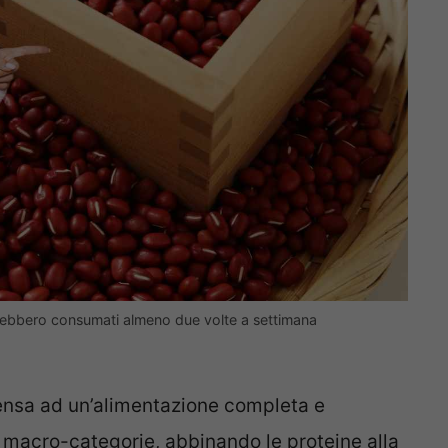
andrebbero consumati almeno due volte a settimana
ensa ad un’alimentazione completa e
le macro-categorie, abbinando le proteine alla