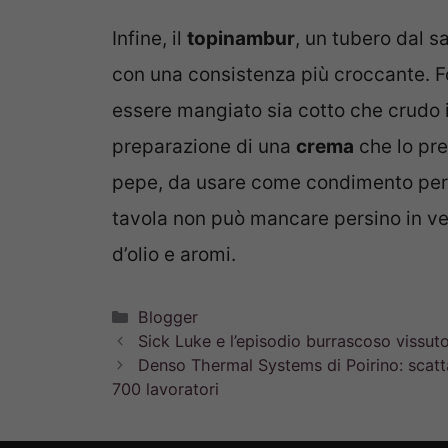
Infine, il
topinambur
, un tubero dal s
con una consistenza più croccante. Fo
essere mangiato sia cotto che crudo i
preparazione di una
crema
che lo prev
pepe, da usare come condimento per p
tavola non può mancare persino in ves
d’olio e aromi.
Categorie
Blogger
Sick Luke e l’episodio burrascoso vissuto
Denso Thermal Systems di Poirino: scattan
700 lavoratori