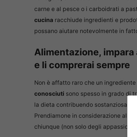
carne e al pesce o i carboidrati a past
cucina
racchiude ingredienti e prodo
possano aiutare notevolmente in fatto
Alimentazione, impara 
e li comprerai sempre
Non è affatto raro che un ingrediente
conosciuti
sono spesso in grado di tr
la dieta contribuendo sostanziosament
Prendiamone in considerazione alcuni, 
chiunque (non solo degli appassionati 