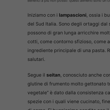
Benefici a più non posso: questi alimenti sono un c
Iniziamo con i
lampascioni
, ossia i b
del Sud Italia. Sono degli ortaggi da
possono di gran lunga arricchire molte 
cotti, come contorno sfizioso, come
ingrediente principale di una pasta. R
salutari.
Segue il
seitan
, conosciuto anche com
glutine di frumento molto gettonato t
vegetale” è dato dalla consistenza ca
spezie con i quali viene cucinato, f