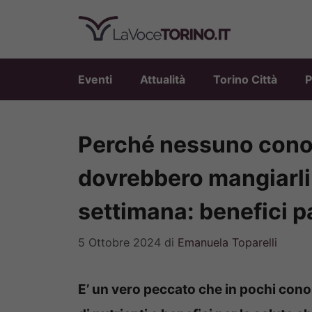
Vai
al
contenuto
Eventi
Attualità
Torino Città
P
Perché nessuno conos
dovrebbero mangiarli
settimana: benefici 
5 Ottobre 2024
di
Emanuela Toparelli
E’ un vero peccato che in pochi cono