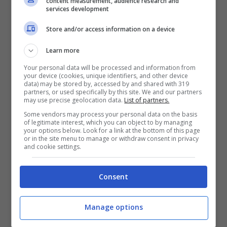
content measurement, audience research and
spalmato in dieci bollette
dell’energia
services development
elettrica, a prescindere dalla compagnia
Store and/or access information on a device
elettrica con cui si ha il contratto di
Learn more
fornitura. Alcuni cittadini, però, possono
Your personal data will be processed and information from
your device (cookies, unique identifiers, and other device
esserne esentati. Sono
gli over 75
e con
data) may be stored by, accessed by and shared with 319
partners, or used specifically by this site. We and our partners
reddito ISEE, proprio e del coniuge,
may use precise geolocation data.
List of partners.
Some vendors may process your personal data on the basis
inferiore agli 8 mila euro
. L’esenzione dal
of legitimate interest, which you can object to by managing
your options below. Look for a link at the bottom of this page
canone deve essere richiesta. In che
or in the site menu to manage or withdraw consent in privacy
and cookie settings.
modo?
Consent
Come richiedere
l’esenzione dal canone tv,
Manage options