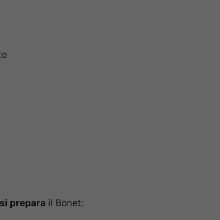
to
si
prepara
il Bonet: