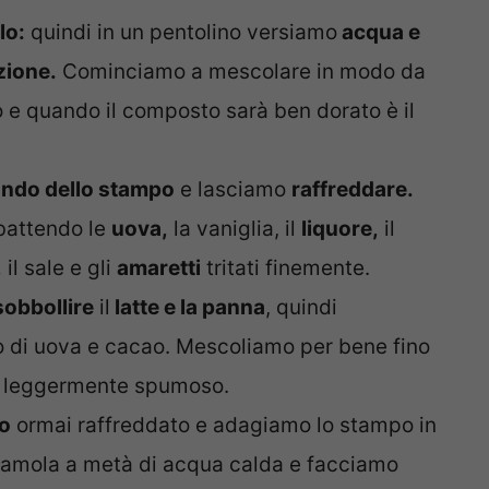
lo:
quindi in un pentolino versiamo
acqua e
zione.
Cominciamo a mescolare in modo da
o e quando il composto sarà ben dorato è il
ndo dello stampo
e lasciamo
raffreddare.
battendo le
uova,
la vaniglia, il
liquore,
il
,
il sale e gli
amaretti
tritati finemente.
sobbollire
il
latte e la panna
, quindi
o di uova e cacao. Mescoliamo per bene fino
e leggermente spumoso.
lo
ormai raffreddato e adagiamo lo stampo in
mpiamola a metà di acqua calda e facciamo