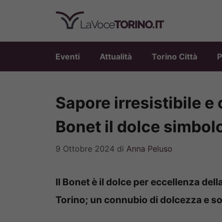
Vai
al
contenuto
Eventi
Attualità
Torino Città
P
Sapore irresistibile e
Bonet il dolce simbolo
9 Ottobre 2024
di
Anna Peluso
Il Bonet è il dolce per eccellenza del
Torino; un connubio di dolcezza e sof