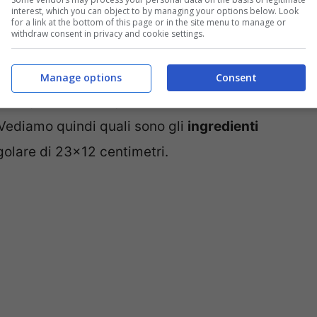
no.it
interest, which you can object to by managing your options below. Look
for a link at the bottom of this page or in the site menu to manage or
withdraw consent in privacy and cookie settings.
arate: quella del budino che fa da base al
ello aggiunto poi successivamente così da
Manage options
Consent
pagnare il tutto gli amaretti, utilizzati come
Vediamo quindi quali sono gli
ingredienti
olare di 23×12 centimetri.