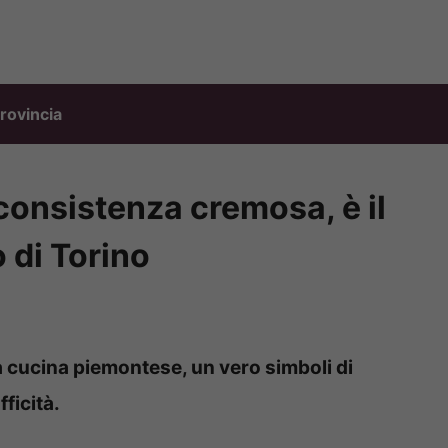
rovincia
 consistenza cremosa, è il
 di Torino
la cucina piemontese, un vero simboli di
ficità.