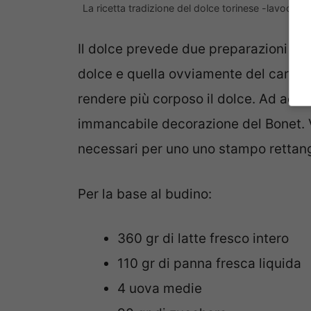
La ricetta tradizione del dolce torinese -lavocetori
Il dolce prevede due preparazioni sep
dolce e quella ovviamente del caram
rendere più corposo il dolce. Ad accom
immancabile decorazione del Bonet. 
necessari per uno uno stampo rettang
Per la base al budino:
360 gr di latte fresco intero
110 gr di panna fresca liquida
4 uova medie