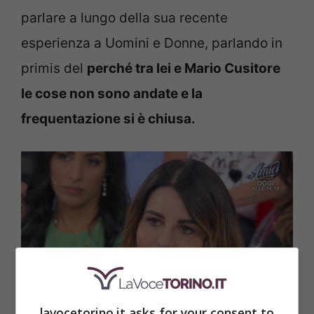
parlare a lungo della sua recente
esperienza a Uomini e Donne, parlando in
primis del
perché tra lei e Mario Cusitore
le cose non sono andate e la
frequentazione si è chiusa.
lavocetorino.it asks for your consent to