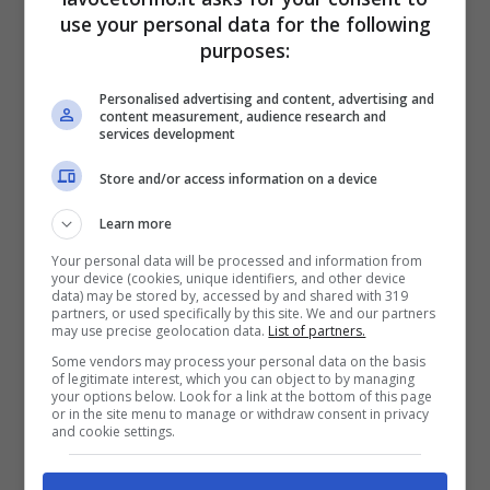
use your personal data for the following
purposes:
La verità di Maura Vitale nell’intervista con Lorenzo
Pugnaloni (Credits: screenshot Witty TV) – lavocetorino.it
Personalised advertising and content, advertising and
content measurement, audience research and
services development
“Si è fatto influenzare dagli altri”
ha
Store and/or access information on a device
spiegato Morena, di ritorno quest’anno in
studio dopo la fine della sua relazione con
Learn more
Your personal data will be processed and information from
Gianluca ma che, proprio per corteggiare
your device (cookies, unique identifiers, and other device
data) may be stored by, accessed by and shared with 319
Mario, ha deciso di rimettersi in gioco. Il
partners, or used specifically by this site. We and our partners
may use precise geolocation data.
List of partners.
suo ritorno non è stato esente da
Some vendors may process your personal data on the basis
of legitimate interest, which you can object to by managing
polemiche, e inoltre le cose con Cusitore
your options below. Look for a link at the bottom of this page
or in the site menu to manage or withdraw consent in privacy
(che ha nutrito anche diversi dubbi sulla
and cookie settings.
sincerità della dama, specie dopo le parole