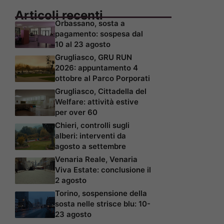
Articoli recenti
Orbassano, sosta a
pagamento: sospesa dal
10 al 23 agosto
Grugliasco, GRU RUN
2026: appuntamento 4
ottobre al Parco Porporati
Grugliasco, Cittadella del
Welfare: attività estive
per over 60
Chieri, controlli sugli
alberi: interventi da
agosto a settembre
Venaria Reale, Venaria
Viva Estate: conclusione il
2 agosto
Torino, sospensione della
sosta nelle strisce blu: 10-
23 agosto