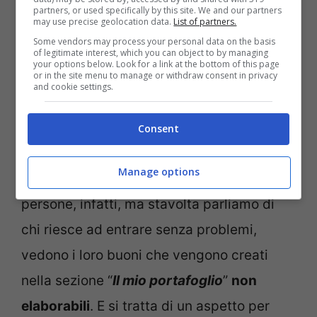
partners, or used specifically by this site. We and our partners
may use precise geolocation data.
List of partners.
Some vendors may process your personal data on the basis
of legitimate interest, which you can object to by managing
your options below. Look for a link at the bottom of this page
Carta del docente, arriva una spiacevole sorpresa: fondi
or in the site menu to manage or withdraw consent in privacy
non accessibili per molti (Lavocetorino.it)
and cookie settings.
Gli
SPID
che sono coinvolti in questo
Consent
discorso sono i seguenti:
Aruba
,
Lepida
ed
Manage options
Infotel
. Ma non è tutto. Altrettante
persone, infatti, ma stavolta parliamo di
chi riesce ad entrare senza problemi,
vedono i loro buoni che vengono creati
nella sezione “
Il mio portafoglio
”
non
elaborabili
. E si tratta di un aspetto per