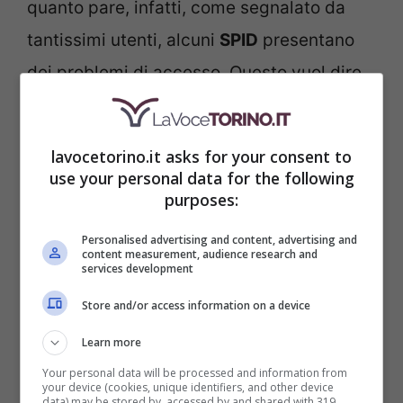
quanto pare, infatti, come segnalato da
tantissimi utenti, alcuni
SPID
presentano
dei problemi di accesso. Questo vuol dire
che chi li ha non può avere accesso ai 500
euro messi a disposizione degli insegnanti
lavocetorino.it asks for your consent to
per
corsi di formazione
o per i
dispositivi
use your personal data for the following
purposes:
a supporto del loro lavoro.
Personalised advertising and content, advertising and
content measurement, audience research and
services development
Store and/or access information on a device
Learn more
Your personal data will be processed and information from
your device (cookies, unique identifiers, and other device
data) may be stored by, accessed by and shared with 319