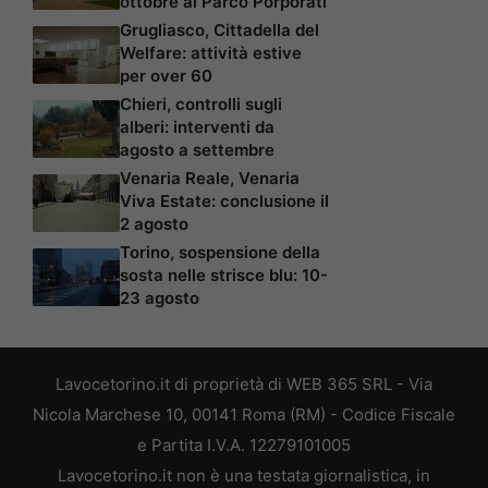
ottobre al Parco Porporati
Grugliasco, Cittadella del
Welfare: attività estive
per over 60
Chieri, controlli sugli
alberi: interventi da
agosto a settembre
Venaria Reale, Venaria
Viva Estate: conclusione il
2 agosto
Torino, sospensione della
sosta nelle strisce blu: 10-
23 agosto
Lavocetorino.it di proprietà di WEB 365 SRL - Via
Nicola Marchese 10, 00141 Roma (RM) - Codice Fiscale
e Partita I.V.A. 12279101005
Lavocetorino.it non è una testata giornalistica, in