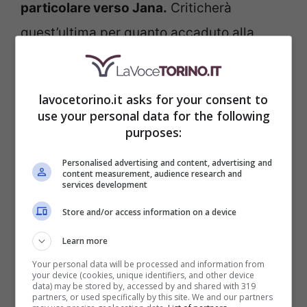
particolare verso Jana.
Criticherà
quest’ultima per quanto accaduto alla
battuta di caccia e
soprattutto per il suo
ruolo di infermiera, essendo una semplice
lavocetorino.it asks for your consent to
domestica.
use your personal data for the following
purposes:
Personalised advertising and content, advertising and
content measurement, audience research and
services development
Store and/or access information on a device
Learn more
Your personal data will be processed and information from
your device (cookies, unique identifiers, and other device
data) may be stored by, accessed by and shared with 319
partners, or used specifically by this site. We and our partners