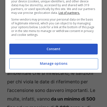
your device (cookies, unique identifiers, and other device
data) may be stored by, accessed by and shared with 319
partners, or used specifically by this site. We and our partners
may use precise geolocation data.
List of partners.
Some vendors may process your personal data on the basis
of legitimate interest, which you can object to by managing
your options below. Look for a link at the bottom of this page
or in the site menu to manage or withdraw consent in privacy
and cookie settings.
Accensione dei termosifoni: ecco le varie zone del Paese
(Lavocetorino.it)
Consent
Oltre che per un discorso legato
Manage options
all’
inquinamento
ed ai problemi di natura
ambientale che si innescano, le sanzioni
per chi viola le date di riferimento per
l’accensione sono davvero importanti. Le
multe, infatti, vanno
da un minimo di 500