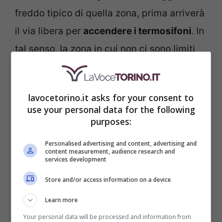
freddo tipico di quella zona, prima arriverà
il via libera per
accendere i termosifoni
. In
tal senso, la zona in cui non ci sono limiti
da questo punto di vista è la cosiddetta
zona F
, vale a dire quella che abbraccia
lavocetorino.it asks for your consent to
Belluno, Cuneo e Trento
, ovviamente con
use your personal data for the following
le relative province. E da questo punto di
purposes:
vista meglio non commettere sgarri.
Personalised advertising and content, advertising and
content measurement, audience research and
services development
Store and/or access information on a device
Learn more
Your personal data will be processed and information from