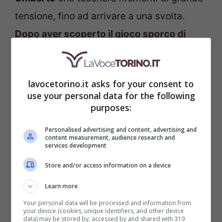
tensione, fino ad arrivare a una svolta.
Dopo aver scoperto il gioco sporco di
Guarnieri e i suoi intrighi, Barbieri
deciderà di andare fino in fondo e apparirà
lavocetorino.it asks for your consent to
vendicativo dopo il caso Hofer.
use your personal data for the following
purposes:
Personalised advertising and content, advertising and
content measurement, audience research and
services development
Store and/or access information on a device
Learn more
Your personal data will be processed and information from
your device (cookies, unique identifiers, and other device
data) may be stored by, accessed by and shared with 319