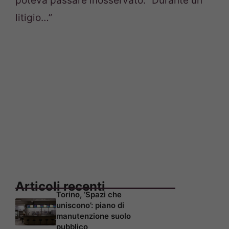
poteva passare inosservato: “Durante un
litigio…”
Articoli recenti
Torino, ‘Spazi che
uniscono’: piano di
manutenzione suolo
pubblico