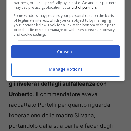
partners, or used specifically by this site. We and our partners
may use precise geolocation data.
List of partners.
Some vendors may process your personal data on the basis
Marcello affronta il fratello Matteo (IG
of legitimate interest, which you can object to by managing
@ilparadisodellesignorerai) – lavocetorino.it
your options below. Look for a link at the bottom of this page
or in the site menu to manage or withdraw consent in privacy
and cookie settings.
Marcello troverà nuovi indizi che lo
Consent
condurranno alla verità sulla truffa che ha
subito per colpa di Guarnieri, cosa che lo
Manage options
porterà ad
affrontare il fratello Matteo che
gli rivelerà i dettagli sull’alleanza con
Umberto
. Il commendatore aveva
raccattato Portelli per quanto riguarda
l’operazione della madre Silvana,
portandolo dalla sua parte e facendogli