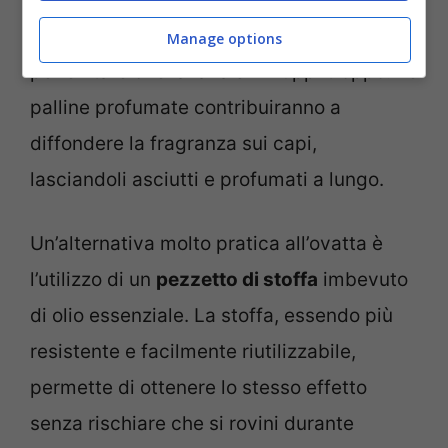
distanza adeguata
durante la spruzzatura
Manage options
per evitare che la lana si inzuppi troppo. Le
palline profumate contribuiranno a
diffondere la fragranza sui capi,
lasciandoli asciutti e profumati a lungo.
Un’alternativa molto pratica all’ovatta è
l’utilizzo di un
pezzetto di stoffa
imbevuto
di olio essenziale. La stoffa, essendo più
resistente e facilmente riutilizzabile,
permette di ottenere lo stesso effetto
senza rischiare che si rovini durante