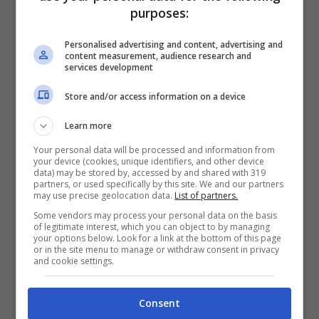
purposes:
Questi piccoli accessori, che hanno il
compito di ridurre i tempi di asciugatura e
Personalised advertising and content, advertising and
content measurement, audience research and
migliorare la distribuzione del calore,
services development
possono essere utilizzati anche per
Store and/or access information on a device
profumare il bucato
. Per farlo, basta
Learn more
preparare una soluzione di 4 gocce di olio
Your personal data will be processed and information from
your device (cookies, unique identifiers, and other device
essenziale in 300 ml di acqua. Con l’aiuto
data) may be stored by, accessed by and shared with 319
partners, or used specifically by this site. We and our partners
di uno spruzzino, si vaporizza la miscela
may use precise geolocation data.
List of partners.
Some vendors may process your personal data on the basis
sulle palline di lana prima di inserirle nel
of legitimate interest, which you can object to by managing
your options below. Look for a link at the bottom of this page
cestello.
or in the site menu to manage or withdraw consent in privacy
and cookie settings.
Attenzione a non bagnare eccessivamente
Consent
le palline: è importante mantenere una