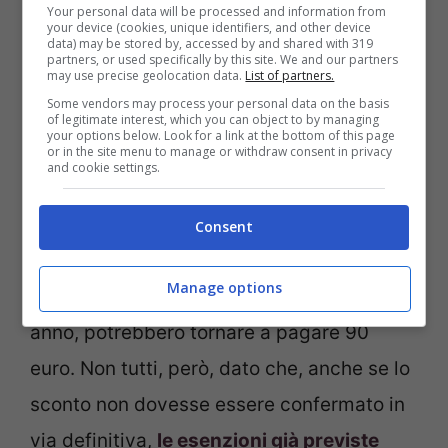
Your personal data will be processed and information from
quale sarà l’importo (Foto da Ansa) – Lavocetorino.it
your device (cookies, unique identifiers, and other device
data) may be stored by, accessed by and shared with 319
partners, or used specifically by this site. We and our partners
may use precise geolocation data.
List of partners.
Questo sconto sembrava potesse essere
Some vendors may process your personal data on the basis
confermato anche per il 2025,
ad
of legitimate interest, which you can object to by managing
your options below. Look for a link at the bottom of this page
annunciarlo era stato circa 10 giorni fa il
or in the site menu to manage or withdraw consent in privacy
and cookie settings.
ministro dell’Economia Giancarlo
Giorgetti
, durante una conferenza stampa,
Consent
ma nel testo della Manovra non è presente.
Manage options
I cittadini, dunque, durante il prossimo
anno, potrebbero tornare a pagare 90
euro. Non tutti, però, dato che, anche se lo
sconto non dovesse essere confermato in
via definitiva,
le esenzioni già previste