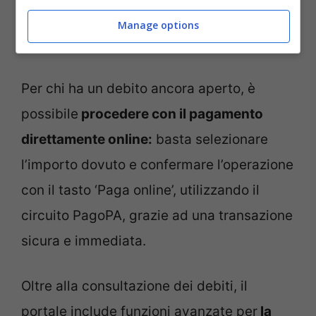
somme richieste, degli enti creditori e dei
Manage options
pagamenti effettuati.
Per chi ha un debito ancora aperto, è
possibile
procedere con il pagamento
direttamente online:
basta selezionare
l’importo dovuto e confermare l’operazione
con il tasto ‘Paga online’, utilizzando il
circuito PagoPA, grazie ad una transazione
sicura e immediata.
Oltre alla consultazione dei debiti, il
portale include funzioni avanzate per
la