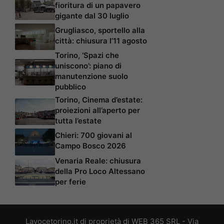
fioritura di un papavero
gigante dal 30 luglio
Grugliasco, sportello alla
città: chiusura l’11 agosto
Torino, ‘Spazi che
uniscono’: piano di
manutenzione suolo
pubblico
Torino, Cinema d’estate:
proiezioni all’aperto per
tutta l’estate
Chieri: 700 giovani al
Campo Bosco 2026
Venaria Reale: chiusura
della Pro Loco Altessano
per ferie
Lavocetorino.it di proprietà di WEB 365 SRL - Via