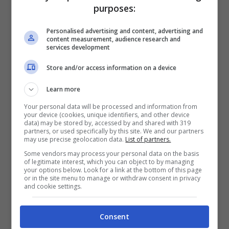
purposes:
Come controllare le proprie cartelle esattoriali online
Personalised advertising and content, advertising and
(credit: servizi.agenziaentrateriscossione.gov.it) –
content measurement, audience research and
lavoceditorino.it
services development
Store and/or access information on a device
In questa sezione si può visualizzare
Learn more
l’elenco delle cartelle esattoriali attive,
Your personal data will be processed and information from
complete di dettagli sugli importi da
your device (cookies, unique identifiers, and other device
data) may be stored by, accessed by and shared with 319
saldare o già saldati, oltre allo stato di
partners, or used specifically by this site. We and our partners
may use precise geolocation data.
List of partners.
eventuali rateizzazioni e a ogni procedura
Some vendors may process your personal data on the basis
of legitimate interest, which you can object to by managing
di riscossione in corso. Il sistema permette
your options below. Look for a link at the bottom of this page
or in the site menu to manage or withdraw consent in privacy
di consultare i documenti in modo
and cookie settings.
interattivo: selezionando un singolo atto, si
Consent
accede a una panoramica dettagliata delle