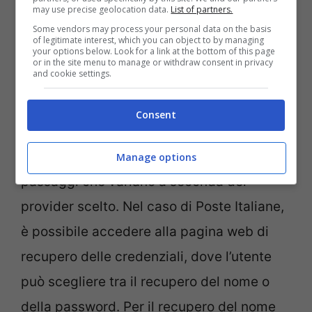
may use precise geolocation data.
List of partners.
Some vendors may process your personal data on the basis
of legitimate interest, which you can object to by managing
your options below. Look for a link at the bottom of this page
or in the site menu to manage or withdraw consent in privacy
and cookie settings.
SPID Poste Italiane: il documento da recuperare subito -
Consent
lavocetorino.it
Recuperare lo SPID prevede alcuni
Manage options
passaggi che variano a seconda del
provider scelto. Nel caso di Poste Italiane,
è possibile accedere alla pagina web di
recupero delle credenziali, dove l’utente
può scegliere tra il recupero del nome o
della password. Per il recupero del nome