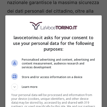
nazionale garantisce la massima sicurezza
dei dati personali del cittadino, oltre alla
possibilità di accedere ad una vasta
gamma di servizi digitali. Tuttavia, nel
caso in cui le proprie
credenziali SPID
lavocetorino.it asks for your consent to
use your personal data for the following
siano state perse
o dimenticate, è
purposes:
possibile procedere con una fase di
Personalised advertising and content, advertising and
recupero delle stesse.
content measurement, audience research and
services development
Store and/or access information on a device
Learn more
Your personal data will be processed and information from
your device (cookies, unique identifiers, and other device
data) may be stored by, accessed by and shared with 319
partners, or used specifically by this site. We and our partners