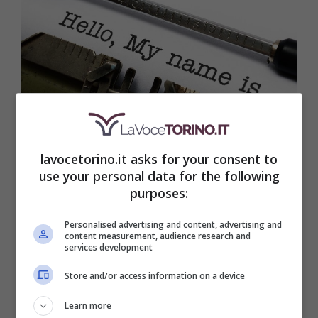
lavocetorino.it asks for your consent to
Cristina, tutto ciò che c’è da sapere sul significato del
use your personal data for the following
nome – lavoceditorino.it
purposes:
Come si evince dall’etimologia stessa, il
Personalised advertising and content, advertising and
content measurement, audience research and
significato di Cristina si traduce in
services development
“seguace di Cristo”
oppure
“appartenente
Store and/or access information on a device
a Cristo”
. È inevitabile che alle donne che
Learn more