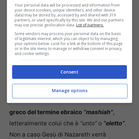
portano con orgoglio tale significato siano
Your personal data will be processed and information from
your device (cookies, unique identifiers, and other device
associate diverse peculiarità positive quali
data) may be stored by, accessed by and shared with 319
partners, or used specifically by this site. We and our partners
la lealtà, l’altruismo innato, la fedeltà e la
may use precise geolocation data.
List of partners.
Some vendors may process your personal data on the basis
generosità d’animo. Inoltre, si sostiene che
of legitimate interest, which you can object to by managing
your options below. Look for a link at the bottom of this page
in seguito all’attribuzione del nome Cristina
or in the site menu to manage or withdraw consent in privacy
and cookie settings.
si sviluppino incredibili doti artistiche, tra
cui ballo, canto, recitazione e soprattutto
Consent
pittura e scultura.
Manage options
Kristòs
non è altro che
l’adattamento
greco del termine ebraico
“mashiah”
,
letteralmente colui che è
“unto”
o
“eletto”
.
Non a caso Gesù di Nazareth verrà