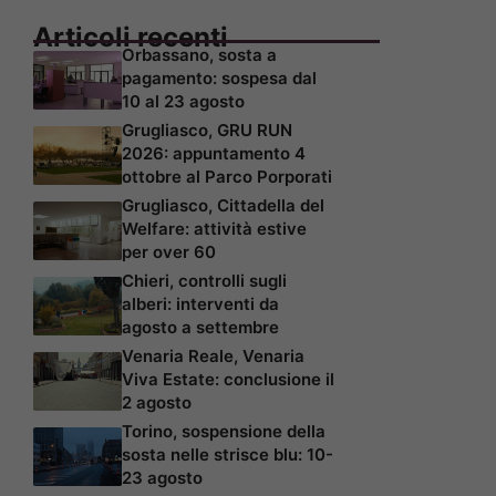
Articoli recenti
Orbassano, sosta a
pagamento: sospesa dal
10 al 23 agosto
Grugliasco, GRU RUN
2026: appuntamento 4
ottobre al Parco Porporati
Grugliasco, Cittadella del
Welfare: attività estive
per over 60
Chieri, controlli sugli
alberi: interventi da
agosto a settembre
Venaria Reale, Venaria
Viva Estate: conclusione il
2 agosto
Torino, sospensione della
sosta nelle strisce blu: 10-
23 agosto