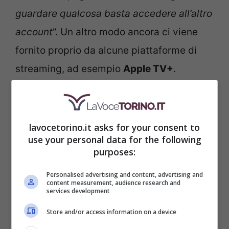
guardare qualcosa basta accedere all’altro
account
“. Un altro modo ancora ci viene
fornito proprio da alcune piattaforme di
streaming, ad esempio
Apple TV+
.
Dal suo lancio sul mercato nel
2019
,
infatti, Apple TV+ si è imposta sul mercato
lavocetorino.it asks for your consent to
con una libreria di prodotti di qualità e
use your personal data for the following
purposes:
originali, spendendo oltre 20 miliardi di
dollari. Allo stesso tempo, però, non è
Personalised advertising and content, advertising and
content measurement, audience research and
services development
riuscita a superare colossi concorrenti
come Netflix e Prime Video. Proprio da
Store and/or access information on a device