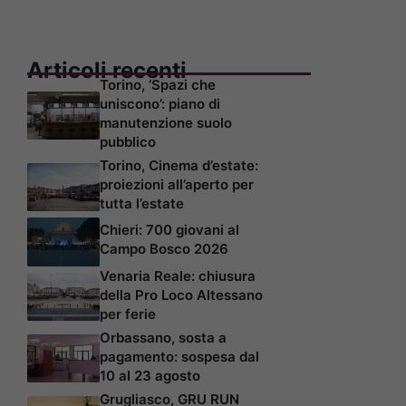
Articoli recenti
Torino, ‘Spazi che
uniscono’: piano di
manutenzione suolo
pubblico
Torino, Cinema d’estate:
proiezioni all’aperto per
tutta l’estate
Chieri: 700 giovani al
Campo Bosco 2026
Venaria Reale: chiusura
della Pro Loco Altessano
per ferie
Orbassano, sosta a
pagamento: sospesa dal
10 al 23 agosto
Grugliasco, GRU RUN