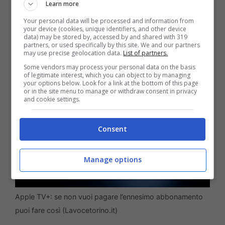
questo è dipesa una
decisione
volta a
Learn more
contenere le spese: vendere i propri
Your personal data will be processed and information from
your device (cookies, unique identifiers, and other device
contenuti originali ad altre piattaforme
.
data) may be stored by, accessed by and shared with 319
partners, or used specifically by this site. We and our partners
may use precise geolocation data.
List of partners.
Some vendors may process your personal data on the basis
of legitimate interest, which you can object to by managing
your options below. Look for a link at the bottom of this page
or in the site menu to manage or withdraw consent in privacy
and cookie settings.
Consent
Manage options
Apple TV+: se non vuoi pagare l’ennesimo abbonamento
puoi fare così (Lavocetorino.it)