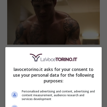
Avete amato La Gabbia? Ecco 5 film sull’MMA che dovete
assolutamente recuperare – Prime Video – Lavocetorino.it
lavocetorino.it asks for your consent to
Proprio la
maggiore attenzione all’aspetto
use your personal data for the following
psicologico del personaggio
e al contesto
purposes:
sociale che ruota attorno non solo al
Personalised advertising and content, advertising and
protagonista ma al mondo dell’MMA ha
content measurement, audience research and
services development
fatto sì che il contenuto piacesse non solo