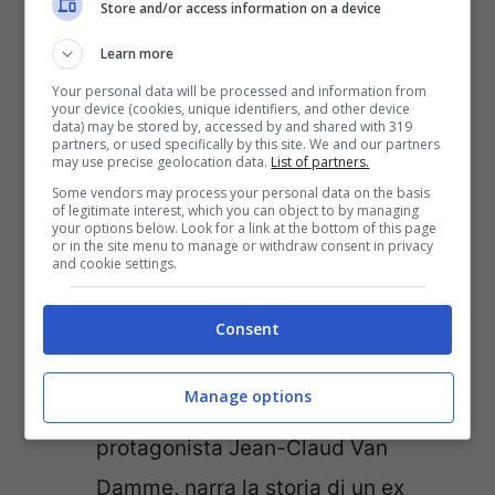
Store and/or access information on a device
agli appassionati di questa competizione,
Learn more
ma anche ad un pubblico generalista che
Your personal data will be processed and information from
ama le narrazioni intense.
your device (cookies, unique identifiers, and other device
data) may be stored by, accessed by and shared with 319
partners, or used specifically by this site. We and our partners
may use precise geolocation data.
List of partners.
Se siete appassionati di MMA o ‘La Gabbia’
Some vendors may process your personal data on the basis
of legitimate interest, which you can object to by managing
vi ha fatto venire voglia di vedere
your options below. Look for a link at the bottom of this page
or in the site menu to manage or withdraw consent in privacy
contenuti sul tema, allora dovete
and cookie settings.
assolutamente recuperare questi
Consent
capisaldi:
Manage options
Bloodsport
: film del 1988 con
protagonista Jean-Claud Van
Damme, narra la storia di un ex