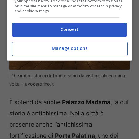
your options below. Look for a link at the bottom of this page
or in the site menu to manage or withdraw consent in privacy
and cookie settings.
Consent
Manage options
I 10 simboli storici di Torino: sono da visitare almeno una
volta – lavocetorino.it
È splendida anche
Palazzo Madama
, la cui
storia è antichissima. Nella città è
presente anche l’antichissima
fortificazione di
Porta Palatina
, uno dei