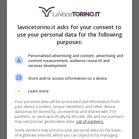
Non tutti sanno che la città ha anche la
piazza più grande d’Europa che è
Piazza
lavocetorino.it asks for your consent to
use your personal data for the following
Vittorio Veneto
, un perfetto luogo di
purposes:
ritrovo. Un altro luogo meraviglioso è
Il
Personalised advertising and content, advertising and
Castello del Valentino
, soprannominata
content measurement, audience research and
services development
anche “la Varsailles di Torino” per
Store and/or access information on a device
l’indubbia somiglianza. Tra i posti
bellissimi della città c’è anche
Il Monte dei
Learn more
Your personal data will be processed and information from
Cappuccini
, tra i più romantici e tipici,
your device (cookies, unique identifiers, and other device
data) may be stored by, accessed by and shared with 319
dove poter ammirare il paesaggio.
partners, or used specifically by this site. We and our partners
may use precise geolocation data.
List of partners.
Some vendors may process your personal data on the basis
of legitimate interest, which you can object to by managing