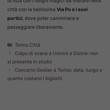
la lista con i luoghi magici da visitare nella
città con la bellissima
Via Po e i suoi
portici
, dove poter camminare e
passeggiare liberamente.
Categorie
Torino Città
Colpo di scena a Uomini e Donne: non
si presenta in studio
Concerto Geolier a Torino: data, luogo e
quanto costano i biglietti