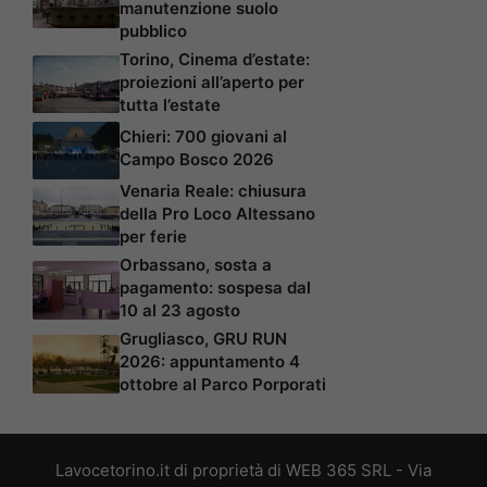
manutenzione suolo
pubblico
Torino, Cinema d’estate:
proiezioni all’aperto per
tutta l’estate
Chieri: 700 giovani al
Campo Bosco 2026
Venaria Reale: chiusura
della Pro Loco Altessano
per ferie
Orbassano, sosta a
pagamento: sospesa dal
10 al 23 agosto
Grugliasco, GRU RUN
2026: appuntamento 4
ottobre al Parco Porporati
Lavocetorino.it di proprietà di WEB 365 SRL - Via