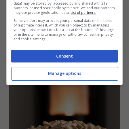
data) may be stored by, accessed by and shared with 319
partners, or used specifically by this site. We and our partners
ad accumularsi nel condotto della stufa.
may use precise geolocation data.
List of partners.
Formati da sostanze chimiche (tra cui il
Some vendors may process your personal data on the basis
of legitimate interest, which you can object to by managing
cloruro di rame), grazie ad essi potremo
your options below. Look for a link at the bottom of this page
or in the site menu to manage or withdraw consent in privacy
and cookie settings.
essere certi che l’apparecchio sia sempre
performante e sicuro. In tal modo, infatti,
Consent
anche il pericolo di incendi verrà limitato.
Manage options