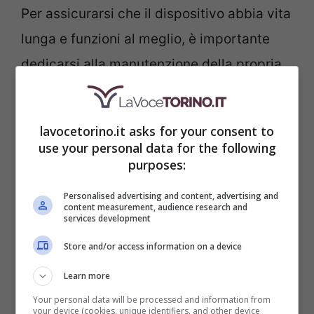
Per assicurarsi che il dispositivo abbia vita
lunga e funzioni al meglio, è importante
dedicarsi alla manutenzione della propria
stufa a pellet.
Questa deve essere svolta
in modo regolare
ed è fondamentale
lavocetorino.it asks for your consent to
procedere con un’attenta pulizia
use your personal data for the following
purposes:
dell’apparecchio. Fortunatamente,
esistono diversi prodotti che possono
Personalised advertising and content, advertising and
content measurement, audience research and
venire in nostro soccorso.
services development
Store and/or access information on a device
I cosiddetti
pellet “spazzacamino” sono
Learn more
una soluzione efficace
per eliminare i
Your personal data will be processed and information from
residui di fuliggine e catrame che tendono
your device (cookies, unique identifiers, and other device