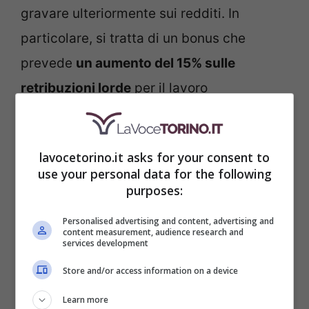
gravare ulteriormente sui redditi. In
particolare, si tratta di un bonus che
prevede
un aumento del 15% sulle
retribuzioni lorde
per il lavoro
straordinario o notturno svolto nei giorni
festivi, come la domenica.
lavocetorino.it asks for your consent to
use your personal data for the following
Questo incremento non concorrerà alla
purposes:
formazione del reddito imponibile, il che
Personalised advertising and content, advertising and
significa che
non verrà tassato come il
content measurement, audience research and
services development
normale stipendio,
motivo per cui
Store and/or access information on a device
aumenterà effettivamente il guadagno
Learn more
netto. Tuttavia, è bene precisare che per