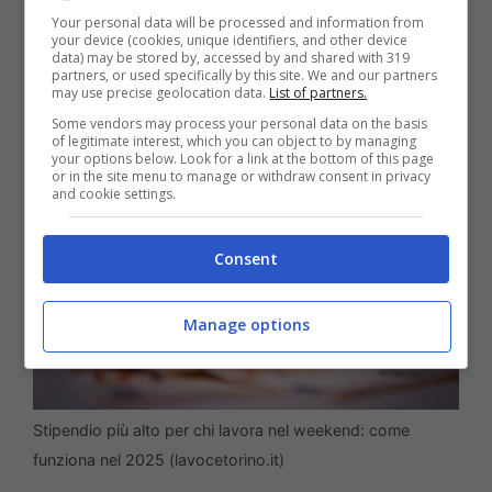
Your personal data will be processed and information from
accedere a questo sgravio è necessario
your device (cookies, unique identifiers, and other device
data) may be stored by, accessed by and shared with 319
possedere alcuni requisiti.
partners, or used specifically by this site. We and our partners
may use precise geolocation data.
List of partners.
Some vendors may process your personal data on the basis
of legitimate interest, which you can object to by managing
your options below. Look for a link at the bottom of this page
or in the site menu to manage or withdraw consent in privacy
and cookie settings.
Consent
Manage options
Stipendio più alto per chi lavora nel weekend: come
funziona nel 2025 (lavocetorino.it)