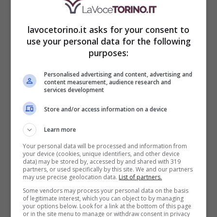
musicale nazionale che porteranno la loro
arte in città.
lavocetorino.it asks for your consent to
use your personal data for the following
purposes:
Il programma è attualmente in fase di
Personalised advertising and content, advertising and
aggiornamento, e diversi eventi principali
content measurement, audience research and
services development
sono già disponibili online. Per chi
Store and/or access information on a device
desidera maggiori informazioni, è possibile
consultare il programma dettagliato sul
Learn more
sito ufficiale della fiera:
Your personal data will be processed and information from
your device (cookies, unique identifiers, and other device
data) may be stored by, accessed by and shared with 319
fieradelpeperone.it
.
partners, or used specifically by this site. We and our partners
may use precise geolocation data.
List of partners.
Some vendors may process your personal data on the basis
Per rimanere aggiornati su ulteriori dettagli
of legitimate interest, which you can object to by managing
your options below. Look for a link at the bottom of this page
e novità, si consiglia di seguire le
or in the site menu to manage or withdraw consent in privacy