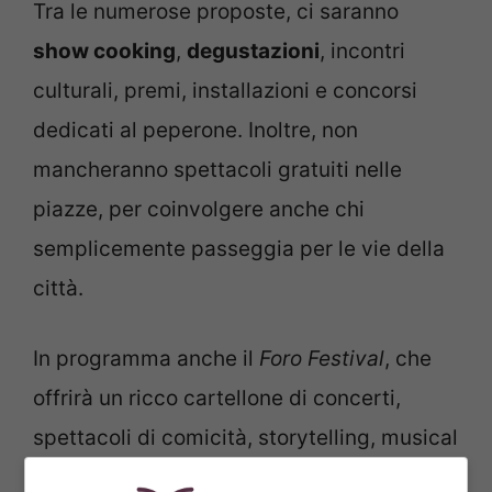
Tra le numerose proposte, ci saranno
show cooking
,
degustazioni
, incontri
culturali, premi, installazioni e concorsi
dedicati al peperone. Inoltre, non
mancheranno spettacoli gratuiti nelle
piazze, per coinvolgere anche chi
semplicemente passeggia per le vie della
città.
In programma anche il
Foro Festival
, che
offrirà un ricco cartellone di concerti,
spettacoli di comicità, storytelling, musical
e DJ set, con artisti di spicco della scena