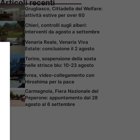
Articoli recenti
Grugliasco, Cittadella del Welfare:
attività estive per over 60
Chieri, controlli sugli alberi:
interventi da agosto a settembre
Venaria Reale, Venaria Viva
Estate: conclusione il 2 agosto
Torino, sospensione della sosta
nelle strisce blu: 10-23 agosto
Ivrea, video-collegamento con
Hiroshima per la pace
Carmagnola, Fiera Nazionale del
Peperone: appuntamento dal 28
agosto al 6 settembre