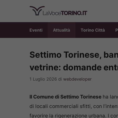
Vai
al
contenuto
Eventi
Attualità
Torino Città
P
Settimo Torinese, ban
vetrine: domande entr
1 Luglio 2026
di
webdeveloper
Il Comune di Settimo Torinese
ha lan
di locali commerciali sfitti, con l’inte
favorire la rigenerazione urbana. I con