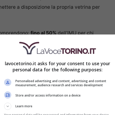
ettere a disposizione la propria vetrina per
 comprendono:
fino al 50%
dell’IMU per chi
tività del Distretto Urbano del Commercio, del
ulturali;
fino al 40%
dell’IMU per allestimenti
’affitto della vetrina a attività commerciali,
lavocetorino.it asks for your consent to use your
personal data for the following purposes:
i promozionali.
Personalised advertising and content, advertising and content
measurement, audience research and services development
 agli immobili commerciali sfitti situati nel
elle vie specificate nel documento. Il
Store and/or access information on a device
MU dovuta e versata per il 2026.
Learn more
Your personal data will be processed and information from your device