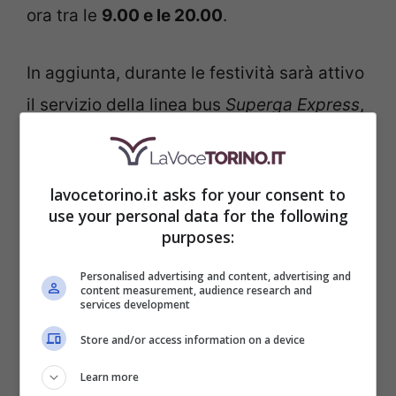
ora tra le
9.00 e le 20.00
.
In aggiunta, durante le festività sarà attivo
il servizio della linea bus
Superga Express
,
che collega direttamente piazza Vittorio
Veneto con il piazzale della Basilica di
lavocetorino.it asks for your consent to
Superga.
use your personal data for the following
purposes:
Per maggiori dettagli e aggiornamenti, è
Personalised advertising and content, advertising and
consigliabile visitare il sito ufficiale del
content measurement, audience research and
services development
gestore del trasporto.
Store and/or access information on a device
Learn more
Categorie
Torino Città