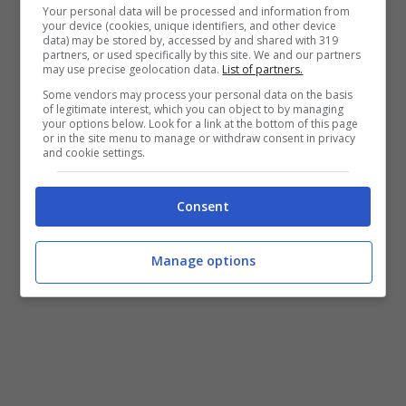
Your personal data will be processed and information from
Settimo Torinese, modifiche alla
your device (cookies, unique identifiers, and other device
data) may be stored by, accessed by and shared with 319
viabilità in corso Agnelli: cosa cambia da
partners, or used specifically by this site. We and our partners
may use precise geolocation data.
List of partners.
lunedì
Some vendors may process your personal data on the basis
of legitimate interest, which you can object to by managing
Rivoli, modifiche al servizio Night
your options below. Look for a link at the bottom of this page
or in the site menu to manage or withdraw consent in privacy
Buster: potenziamento estivo
and cookie settings.
Consent
Manage options