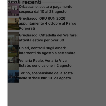
Articoli recenti
Orbassano, sosta a pagamento:
sospesa dal 10 al 23 agosto
Grugliasco, GRU RUN 2026:
appuntamento 4 ottobre al Parco
Porporati
Grugliasco, Cittadella del Welfare:
attività estive per over 60
Chieri, controlli sugli alberi:
interventi da agosto a settembre
Venaria Reale, Venaria Viva
Estate: conclusione il 2 agosto
Torino, sospensione della sosta
nelle strisce blu: 10-23 agosto