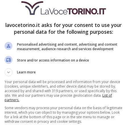
 è sempre fatto così”. Scrive di attualità,
e, è appassionata di grafica e trova soluzioni
complessi.
lavocetorino.it asks for your consent to use your
personal data for the following purposes:
Personalised advertising and content, advertising and content
measurement, audience research and services development
Store and/or access information on a device
Learn more
Your personal data will be processed and information from your device
(cookies, unique identifiers, and other device data) may be stored by,
accessed by and shared with 319 partners, or used specifically by this
site. We and our partners may use precise geolocation data.
List of
partners.
Some vendors may process your personal data on the basis of legitimate
interest, which you can object to by managing your options below. Look
for a link at the bottom of this page or in the site menu to manage or
withdraw consent in privacy and cookie settings.