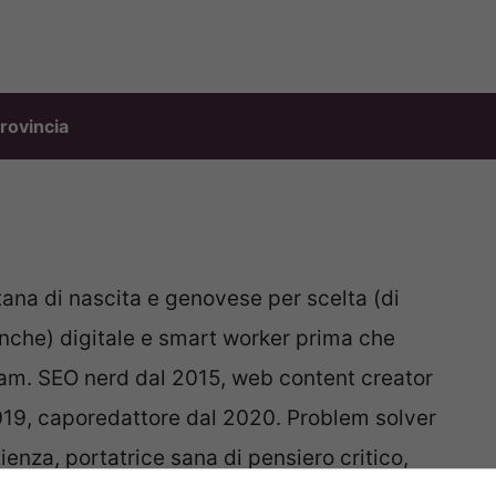
rovincia
ana di nascita e genovese per scelta (di
che) digitale e smart worker prima che
am. SEO nerd dal 2015, web content creator
019, caporedattore dal 2020. Problem solver
enza, portatrice sana di pensiero critico,