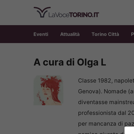
Vai
al
contenuto
Eventi
Attualità
Torino Città
P
A cura di Olga L
Classe 1982, napolet
Genova). Nomade (an
diventasse mainstre
professionista dal 2
per mancanza di pazi