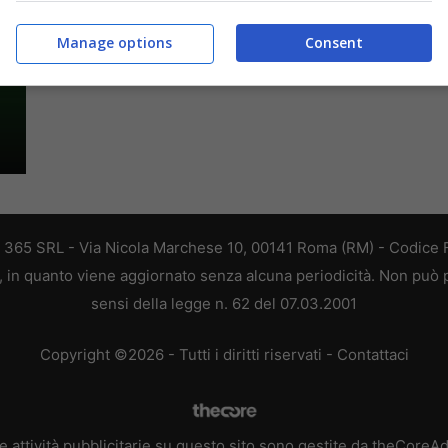
Manage options
Consent
B 365 SRL - Via Nicola Marchese 10, 00141 Roma (RM) - Codice F
a, in quanto viene aggiornato senza alcuna periodicità. Non può 
sensi della legge n. 62 del 07.03.2001
Copyright ©2026 - Tutti i diritti riservati -
Contattaci
e attività pubblicitarie su questo sito sono gestite da theCoreA