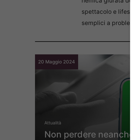
nemica giurata del “si
spettacolo e lifestyl
semplici a problemi 
20 Maggio 2024
Attualità
Non perdere neanche