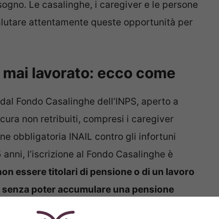
bisogno. Le casalinghe, i caregiver e le persone
valutare attentamente queste opportunità per
 mai lavorato: ecco come
 dal Fondo Casalinghe dell’INPS, aperto a
cura non retribuiti, compresi i caregiver
one obbligatoria INAIL contro gli infortuni
65 anni, l’iscrizione al Fondo Casalinghe è
non essere titolari di pensione o di un lavoro
me senza poter accumulare una pensione
 essere effettuata tramite il Patronato INAC o