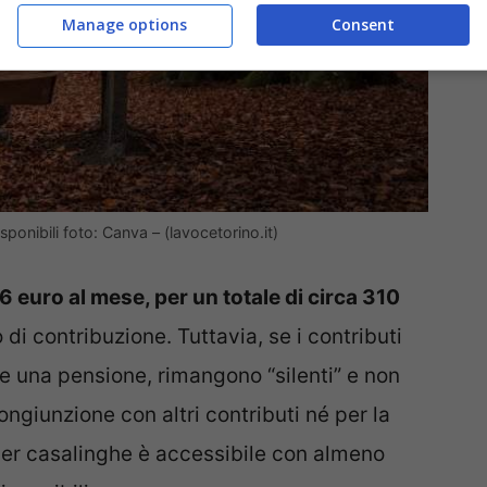
Manage options
Consent
sponibili foto: Canva – (lavocetorino.it)
6 euro al mese, per un totale di circa 310
i contribuzione. Tuttavia, se i contributi
re una pensione, rimangono “silenti” e non
ongiunzione con altri contributi né per la
per casalinghe è accessibile con almeno