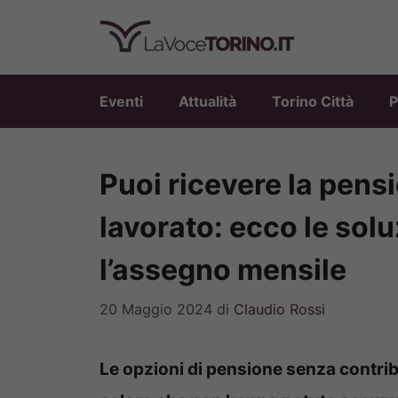
Vai
al
contenuto
Eventi
Attualità
Torino Città
P
Puoi ricevere la pens
lavorato: ecco le solu
l’assegno mensile
20 Maggio 2024
di
Claudio Rossi
Le opzioni di pensione senza contri