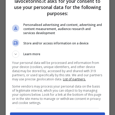
lavocetorino.it asks for your consent to
use your personal data for the following
composti da due o più persone
purposes:
ultrasessantenni con Isee fino a 9.893,15
Personalised advertising and content, advertising and
euro. Troviamo anche le famiglie
content measurement, audience research and
services development
composte da 5 o più persone con Isee fino
Store and/or access information on a device
a 9.604,74 euro. E coloro con una persona
Learn more
disabile a carico e con Isee fino a 9.893,15
Your personal data will be processed and information from
euro.
your device (cookies, unique identifiers, and other device
data) may be stored by, accessed by and shared with 319
partners, or used specifically by this site. We and our partners
may use precise geolocation data.
List of partners.
Della
riduzione del 40% e a un contributo
Some vendors may process your personal data on the basis
massimo di 80 euro
possono beneficiarne
of legitimate interest, which you can object to by managing
your options below. Look for a link at the bottom of this page
i nuclei familiari così composti: una
or in the site menu to manage or withdraw consent in privacy
and cookie settings.
persona ultrasessantenne pensionata con