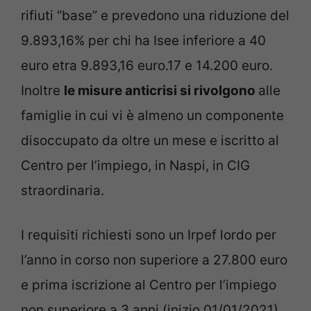
rifiuti
“
base
”
e prevedono
una
riduzione
del
9.893,
16
% per chi ha
Isee
inferiore
a 40
euro e
tra 9.893,
16 euro.
17 e 14.200 euro.
Inoltre
l
e misure anticrisi si rivolgono
alle
famiglie in cui vi è almeno un componente
disoccupato da oltre un mese e iscritto al
Centro per l’impiego, in Naspi, in CIG
straordinaria.
I requisiti richiesti sono un Irpef lordo per
l’anno in corso non superiore a 27.800 euro
e prima iscrizione al Centro per l’impiego
non superiore a 3 anni (inizio 01/01/2021).