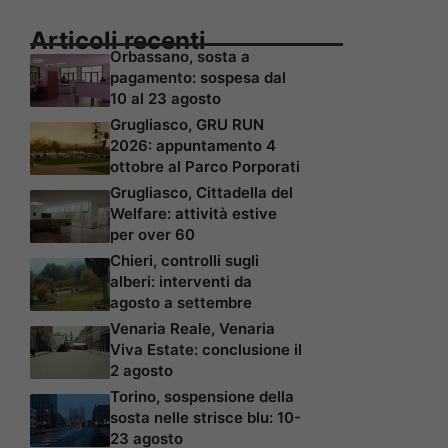
Articoli recenti
Orbassano, sosta a
pagamento: sospesa dal
10 al 23 agosto
Grugliasco, GRU RUN
2026: appuntamento 4
ottobre al Parco Porporati
Grugliasco, Cittadella del
Welfare: attività estive
per over 60
Chieri, controlli sugli
alberi: interventi da
agosto a settembre
Venaria Reale, Venaria
Viva Estate: conclusione il
2 agosto
Torino, sospensione della
sosta nelle strisce blu: 10-
23 agosto